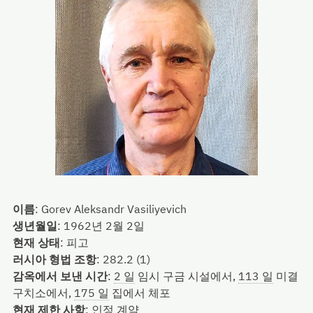
이름
:
Gorev Aleksandr Vasiliyevich
생년월일
:
1962년 2월 2일
현재 상태
:
피고
러시아 형법 조항
:
282.2 (1)
감옥에서 보낸 시간
:
2 일
임시 구금 시설에서,
113 일
미결
구치소에서,
175 일
집에서 체포
현재 제한 사항
:
인정 계약