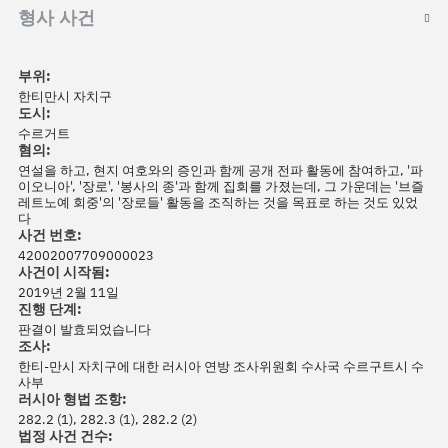
형사 사건
부위:
한티만시 자치구
도시:
수르거트
혐의:
연설을 하고, 현지 여호와의 증인과 함께 공개 전파 활동에 참여하고, '파
이오니아', '장로', '봉사의 종'과 함께 집회를 가졌는데, 그 가운데는 '브즐
레트노예 회중'의 '장로들' 활동을 조직하는 것을 목표로 하는 것도 있었
다
사건 번호:
42002007709000023
사건이 시작됨:
2019년 2월 11일
진행 단계:
판결이 발효되었습니다
조사:
한티-만시 자치구에 대한 러시아 연방 조사위원회 수사국 수르구트시 수
사부
러시아 형법 조항:
282.2 (1), 282.3 (1), 282.2 (2)
법정 사건 건수: