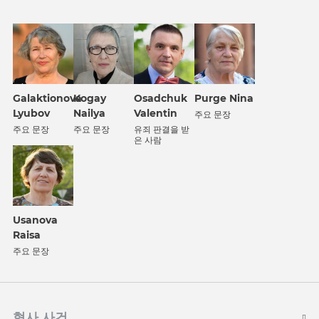
Galaktionova
Kogay
Osadchuk
Purge Nina
Lyubov
Nailya
Valentin
주요 문장
주요 문장
주요 문장
유죄 판결을 받
은 사람
Usanova
Raisa
주요 문장
형사 사건