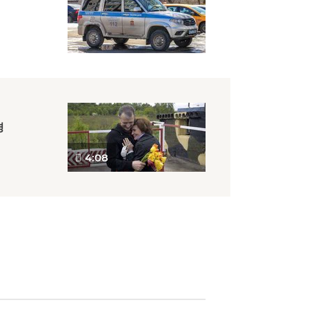
경
4:08