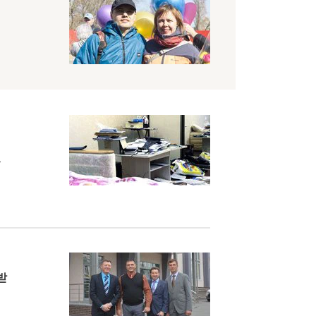
되
었
받