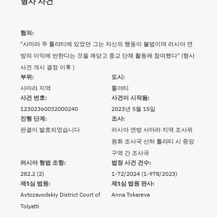
형사 사건
혐의:
"사마라 주 톨랴티에 있었던 그는 자신의 행동이 불법이며 러시아 연
방의 이익에 반한다는 것을 깨닫고 종교 단체 활동에 참여했다" (형사
사건 개시 결정 이후 )
부위:
도시:
사마라 지역
톨야티
사건 번호:
사건이 시작됨:
12302360032000240
2023년 5월 15일
진행 단계:
조사:
판결이 발효되었습니다
러시아 연방 사마라 지역 조사위
원회 조사국 산하 톨랴티 시 중앙
구역 간 조사국
러시아 형법 조항:
법정 사건 건수:
282.2 (2)
1-72/2024 (1-978/2023)
제1심 법원:
제1심 법원 판사:
Avtozavodskiy District Court of
Anna Tokareva
Tolyatti