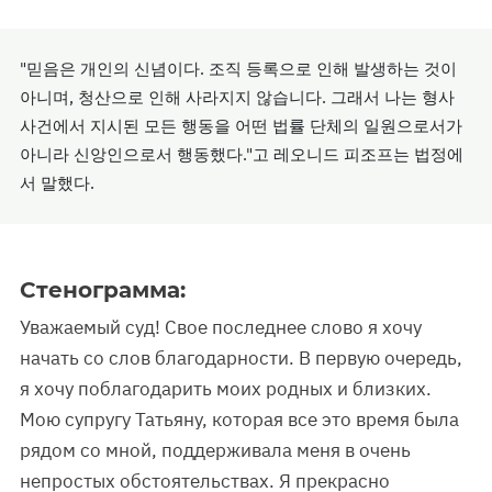
"믿음은 개인의 신념이다. 조직 등록으로 인해 발생하는 것이
아니며, 청산으로 인해 사라지지 않습니다. 그래서 나는 형사
사건에서 지시된 모든 행동을 어떤 법률 단체의 일원으로서가
아니라 신앙인으로서 행동했다."고 레오니드 피조프는 법정에
서 말했다.
Стенограмма:
Уважаемый суд! Свое последнее слово я хочу
начать со слов благодарности. В первую очередь,
я хочу поблагодарить моих родных и близких.
Мою супругу Татьяну, которая все это время была
рядом со мной, поддерживала меня в очень
непростых обстоятельствах. Я прекрасно