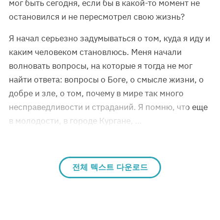
мог быть сегодня, если бы в какой-то момент не
остановился и не пересмотрел свою жизнь?
Я начал серьезно задумываться о том, куда я иду и
каким человеком становлюсь. Меня начали
волновать вопросы, на которые я тогда не мог
найти ответа: вопросы о Боге, о смысле жизни, о
добре и зле, о том, почему в мире так много
несправедливости и страданий. Я помню, что еще
в молодости, в городе Кургане, …
전체 텍스트 다운로드