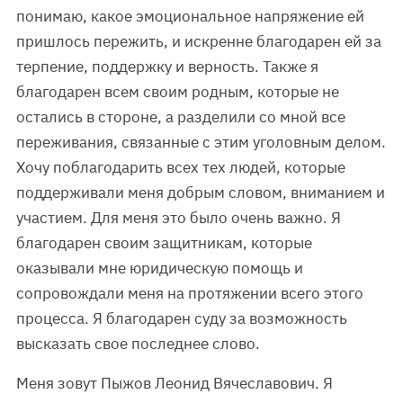
понимаю, какое эмоциональное напряжение ей
пришлось пережить, и искренне благодарен ей за
терпение, поддержку и верность. Также я
благодарен всем своим родным, которые не
остались в стороне, а разделили со мной все
переживания, связанные с этим уголовным делом.
Хочу поблагодарить всех тех людей, которые
поддерживали меня добрым словом, вниманием и
участием. Для меня это было очень важно. Я
благодарен своим защитникам, которые
оказывали мне юридическую помощь и
сопровождали меня на протяжении всего этого
процесса. Я благодарен суду за возможность
высказать свое последнее слово.
Меня зовут Пыжов Леонид Вячеславович. Я