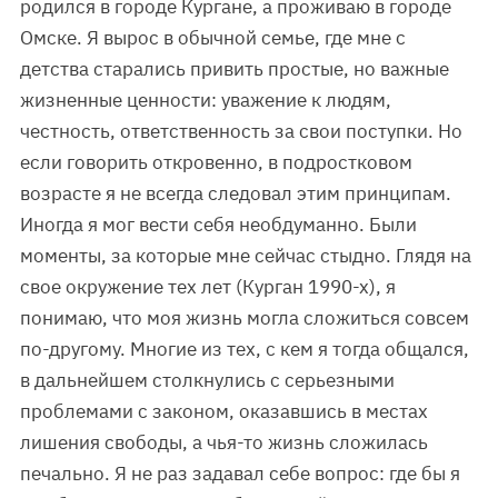
родился в городе Кургане, а проживаю в городе
Омске. Я вырос в обычной семье, где мне с
детства старались привить простые, но важные
жизненные ценности: уважение к людям,
честность, ответственность за свои поступки. Но
если говорить откровенно, в подростковом
возрасте я не всегда следовал этим принципам.
Иногда я мог вести себя необдуманно. Были
моменты, за которые мне сейчас стыдно. Глядя на
свое окружение тех лет (Курган 1990-х), я
понимаю, что моя жизнь могла сложиться совсем
по-другому. Многие из тех, с кем я тогда общался,
в дальнейшем столкнулись с серьезными
проблемами с законом, оказавшись в местах
лишения свободы, а чья-то жизнь сложилась
печально. Я не раз задавал себе вопрос: где бы я