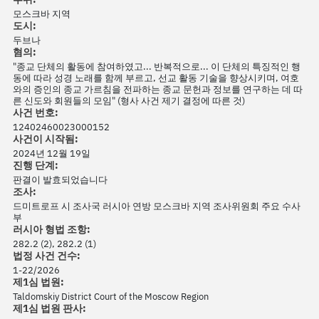
모스크바 지역
도시:
두브나
혐의:
"종교 단체의 활동에 참여하였고... 반복적으로... 이 단체의 특징적인 행
동에 따라 성경 노래를 함께 부르고, 선교 활동 기술을 향상시키며, 여호
와의 증인의 종교 가르침을 전파하는 종교 문헌과 정보를 연구하는 데 따
른 신도와 회원들의 모임" (형사 사건 제기 결정에 따른 것)
사건 번호:
12402460023000152
사건이 시작됨:
2024년 12월 19일
진행 단계:
판결이 발효되었습니다
조사:
드미트로프 시 조사국 러시아 연방 모스크바 지역 조사위원회 주요 수사
부
러시아 형법 조항:
282.2 (2), 282.2 (1)
법정 사건 건수:
1-22/2026
제1심 법원:
Taldomskiy District Court of the Moscow Region
제1심 법원 판사: