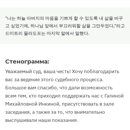
"나는 하늘 아버지의 마음을 기쁘게 할 수 있도록 내 삶을 바꾸
고 싶었기에, 하나님 앞에서 부끄러워할 삶을 그만두었다,"라고
드미트리 믈라도프는 마지막 말에서 말했다.
Стенограмма:
Уважаемый суд, ваша честь! Хочу поблагодарить
вас за ведение этого судебного процесса.
Большое вам спасибо, что дали возможность
всем тем, кто приходил поддержать нас с Галиной
Михайловной Инкиной, присутствовать в зале
заседания, а также за то, что внимательно
выслушивали наши показания.