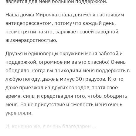
является для меня большой поддержкой.
Наша дочка Мирочка стала для меня настоящим
антидепрессантом, потому что каждый день,
несмотря ни на что, заряжает своей заводной
жизнерадостностью.
Друзья и единоверцы окружили меня заботой и
поддержкой, огромное им за это спасибо! Очень
ободряло, когда вы приходили меня поддержать в
любую погоду, даже в минус 30 градусов. Кто-то
даже приезжал из других городов, тратя свое
время, силы и средства для того, чтобы ободрить
меня. Ваше присутствие и смелость меня очень
укрепляли.
И, конечно же, я очень благодарен …