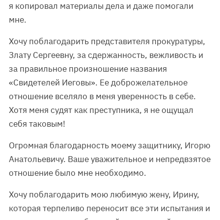
я копировал материалы дела и даже помогали
мне.
Хочу поблагодарить представителя прокуратуры,
Злату Сергеевну, за сдержанность, вежливость и
за правильное произношение названия
«Свидетелей Иеговы». Ее доброжелательное
отношение вселяло в меня уверенность в себе.
Хотя меня судят как преступника, я не ощущал
себя таковым!
Огромная благодарность моему защитнику, Игорю
Анатольевичу. Ваше уважительное и непредвзятое
отношение было мне необходимо.
Хочу поблагодарить мою любимую жену, Ирину,
которая терпеливо переносит все эти испытания и