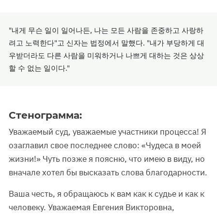
"내게 무슨 일이 일어나든, 나는 모든 사람을 존중하고 사랑하
려고 노력한다"고 신자는 법정에서 말했다. "내가 부당하게 대
우받더라도 다른 사람을 미워하거나 나쁘게 대하는 것은 상상
할 수 없는 일이다."
Стенограмма:
Уважаемый суд, уважаемые участники процесса! Я
озаглавил свое последнее слово: «Чудеса в моей
жизни!» Чуть позже я поясню, что имею в виду, но
вначале хотел бы высказать слова благодарности.
Ваша честь, я обращаюсь к вам как к судье и как к
человеку. Уважаемая Евгения Викторовна,