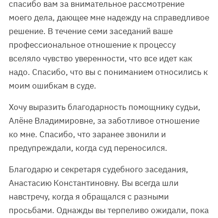
спасибо вам за внимательное рассмотрение
моего дела, дающее мне надежду на справедливое
решение. В течение семи заседаний ваше
профессиональное отношение к процессу
вселяло чувство уверенности, что все идет как
надо. Спасибо, что вы с пониманием относились к
моим ошибкам в суде.
Хочу выразить благодарность помощнику судьи,
Алёне Владимировне, за заботливое отношение
ко мне. Спасибо, что заранее звонили и
предупреждали, когда суд переносился.
Благодарю и секретаря судебного заседания,
Анастасию Константиновну. Вы всегда шли
навстречу, когда я обращался с разными
просьбами. Однажды вы терпеливо ожидали, пока