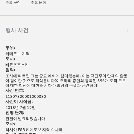
주요 문장
주요 문장
형사 사건
부위:
케메로보 지역
도시:
베료조프스키
혐의:
조사에 따르면 그는 종교 예배에 참여했는데, 이는 극단주의 단체의 활동
에 참여한 것으로 해석됩니다(여호와의 증인의 등록된 396개 조직 모두
에 대한 청산에 대한 러시아 대법원의 판결과 관련하여)
사건 번호:
11807320001000380
사건이 시작됨:
2018년 7월 19일
진행 단계:
판결이 발효되었습니다
조사:
러시아 FSB 케메로보 지역 수사국