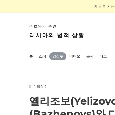
이 페이지는
여호와의 증인
러시아의 법적 상황
홈
소식
양심수
비디오
문서
태그
양심수
옐리조보(Yelizo
(Bazhenovs)