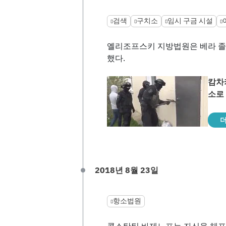
검색
구치소
임시 구금 시설
옐리조프스키 지방법원은 베라 졸
했다.
캄차
소로
더
2018년 8월 23일
항소법원
콘스탄틴 바제노프는 자신을 체포