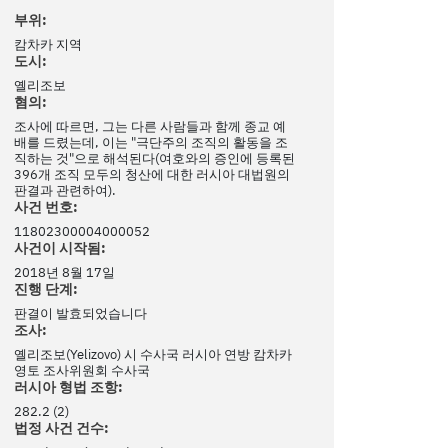
부위:
캄차카 지역
도시:
옐리조보
혐의:
조사에 따르면, 그는 다른 사람들과 함께 종교 예
배를 드렸는데, 이는 "극단주의 조직의 활동을 조
직하는 것"으로 해석된다(여호와의 증인에 등록된
396개 조직 모두의 청산에 대한 러시아 대법원의
판결과 관련하여).
사건 번호:
11802300004000052
사건이 시작됨:
2018년 8월 17일
진행 단계:
판결이 발효되었습니다
조사:
옐리조보(Yelizovo) 시 수사국 러시아 연방 캄차카
영토 조사위원회 수사국
러시아 형법 조항:
282.2 (2)
법정 사건 건수: