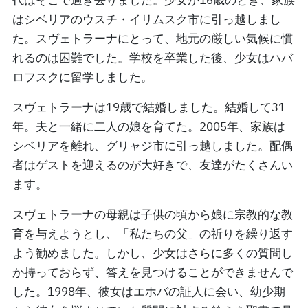
代はそこで過ぎ去りました。少女が16歳のとき、家族
はシベリアのウスチ・イリムスク市に引っ越しまし
た。スヴェトラーナにとって、地元の厳しい気候に慣
れるのは困難でした。学校を卒業した後、少女はハバ
ロフスクに留学しました。
スヴェトラーナは19歳で結婚しました。結婚して31
年。夫と一緒に二人の娘を育てた。2005年、家族は
シベリアを離れ、グリャジ市に引っ越しました。配偶
者はゲストを迎えるのが大好きで、友達がたくさんい
ます。
スヴェトラーナの母親は子供の頃から娘に宗教的な教
育を与えようとし、「私たちの父」の祈りを繰り返す
よう勧めました。しかし、少女はさらに多くの質問し
か持っておらず、答えを見つけることができませんで
した。1998年、彼女はエホバの証人に会い、幼少期