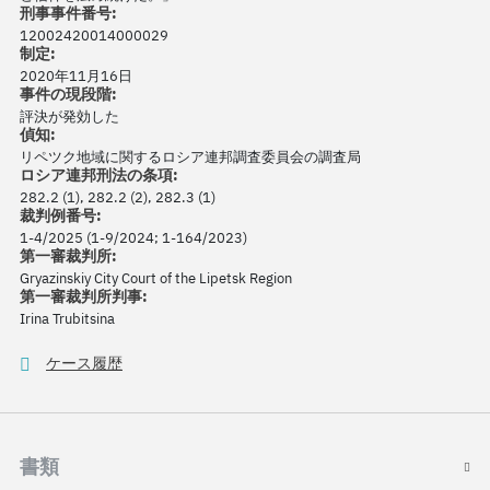
刑事事件番号:
12002420014000029
制定:
2020年11月16日
事件の現段階:
評決が発効した
偵知:
リペツク地域に関するロシア連邦調査委員会の調査局
ロシア連邦刑法の条項:
282.2 (1), 282.2 (2), 282.3 (1)
裁判例番号:
1-4/2025 (1-9/2024; 1-164/2023)
第一審裁判所:
Gryazinskiy City Court of the Lipetsk Region
第一審裁判所判事:
Irina Trubitsina
ケース履歴
書類