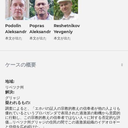
Podolin
Popras
Reshetnikov
Aleksandr
Aleksandr
Yevgeniy
本文が出た
本文が出た
本文が出た
ケースの概要
地域:
リペツク州
解決:
グリャジ
疑われるもの:
調査によると、「エホバの証人の宗教的教えの信奉者が他の人よりも
優れているというプロパガンダで表現された過激派の動機から意図的
に行動し、この宗教的教えの信奉者ではない人々に対する否定的な評
価...リペツク州グリャジの住民の間でこの過激派組織のイデオロギー
と信仰を広め続けた。」