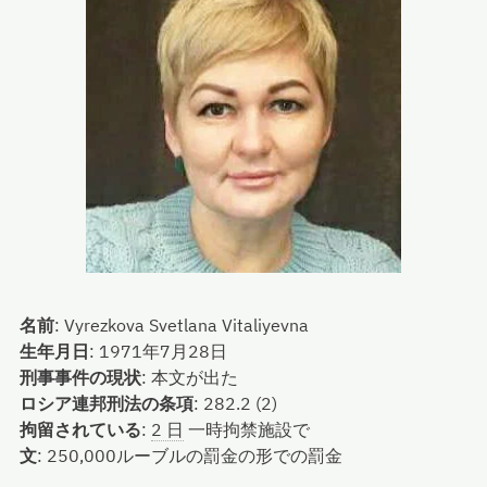
名前
:
Vyrezkova Svetlana Vitaliyevna
生年月日
:
1971年7月28日
刑事事件の現状
:
本文が出た
ロシア連邦刑法の条項
:
282.2 (2)
拘留されている
:
2 日
一時拘禁施設で
文
:
250,000ルーブルの罰金の形での罰金