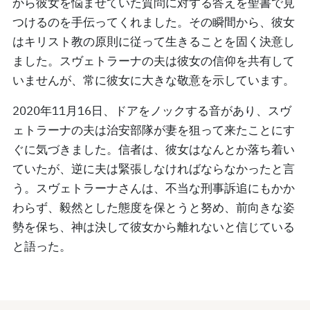
から彼女を悩ませていた質問に対する答えを聖書で見
つけるのを手伝ってくれました。その瞬間から、彼女
はキリスト教の原則に従って生きることを固く決意し
ました。スヴェトラーナの夫は彼女の信仰を共有して
いませんが、常に彼女に大きな敬意を示しています。
2020年11月16日、ドアをノックする音があり、スヴ
ェトラーナの夫は治安部隊が妻を狙って来たことにす
ぐに気づきました。信者は、彼女はなんとか落ち着い
ていたが、逆に夫は緊張しなければならなかったと言
う。スヴェトラーナさんは、不当な刑事訴追にもかか
わらず、毅然とした態度を保とうと努め、前向きな姿
勢を保ち、神は決して彼女から離れないと信じている
と語った。