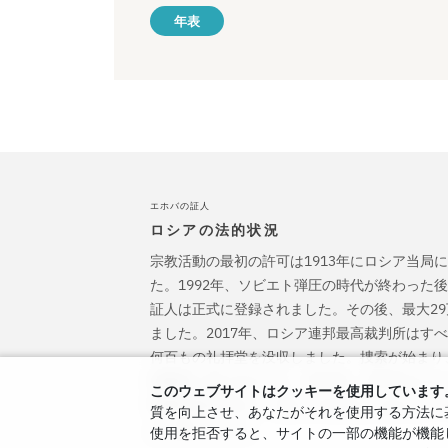
年表
エホバの証人
ロシアの法的状況
宗教活動の最初の許可は1913年にロシア当局
た。1992年、ソビエト弾圧の時代が終わった
証人は正式に登録されました。その後、最大2
ました。2017年、ロシア連邦最高裁判所はす
何百もの礼拝堂を没収しました。捜索が始まり
刑務所に送られました。2022年、ECHRはエ
このウェブサイトはクッキーを使用しています
刑事訴追を停止し、彼らに引き起こされたすべ
質を向上させ、あなたがそれを使用する方法に基
よう命じました。
使用を拒否すると、サイトの一部の機能が機能