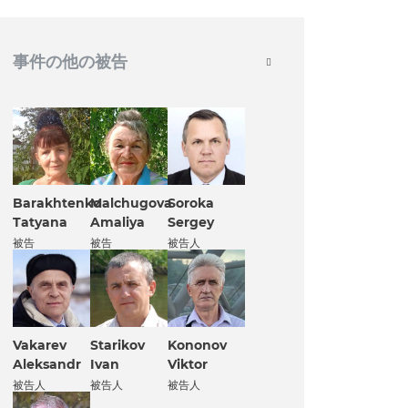
事件の他の被告
Barakhtenko
Malchugova
Soroka
Tatyana
Amaliya
Sergey
被告
被告
被告人
Vakarev
Kononov
Starikov
Aleksandr
Viktor
Ivan
被告人
被告人
被告人