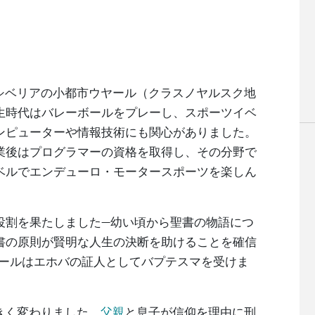
、シベリアの小都市ウヤール（クラスノヤルスク地
生時代はバレーボールをプレーし、スポーツイベ
ンピューターや情報技術にも関心がありました。
業後はプログラマーの資格を取得し、その分野で
ベルでエンデューロ・モータースポーツを楽しん
役割を果たしました—幼い頃から聖書の物語につ
書の原則が賢明な人生の決断を助けることを確信
ハールはエホバの証人としてバプテスマを受けま
大きく変わりました。
父親
と息子が信仰を理由に刑