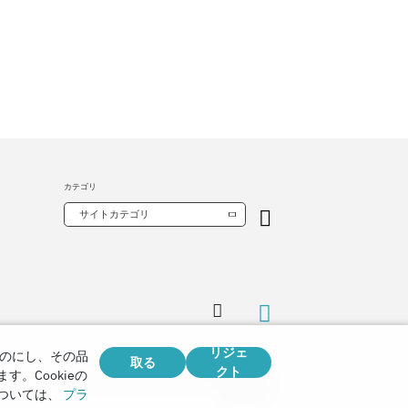
カテゴリ
サイトカテゴリ
リジェ
のにし、その品
取る
クト
Copyright © 2026
。Cookieの
Watch Tower Bible and Tract Society of Korea.
ついては、
プラ
全著作権所有.