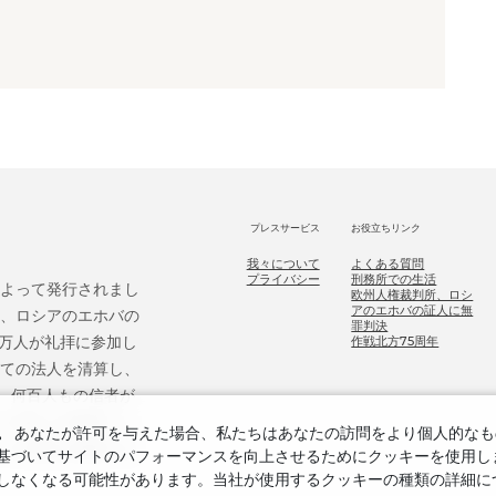
プレスサービス
お役立ちリンク
我々について
よくある質問
プライバシー
刑務所での生活
によって発行されまし
欧州人権裁判所、ロシ
アのエホバの証人に無
後、ロシアのエホバの
罪判決
9万人が礼拝に参加し
作戦北方75周年
べての法人を清算し、
、何百人もの信者が
ホバの証人を無罪とし、
。
あなたが許可を与えた場合、私たちはあなたの訪問をより個人的なも
ての危害を補償する
づいてサイトのパフォーマンスを向上させるためにクッキーを使用します
しなくなる可能性があります。当社が使用するクッキーの種類の詳細に