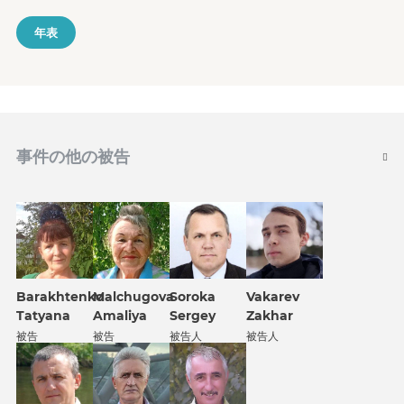
年表
事件の他の被告
Barakhtenko
Malchugova
Soroka
Vakarev
Tatyana
Amaliya
Sergey
Zakhar
被告
被告
被告人
被告人