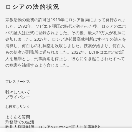
ロシアの法的状況
宗教活動の最初の許可は1913年にロシア当局によって発行されま
した。1992年、ソビエト弾圧の時代が終わった後、ロシアのエホ
バの証人は正式に登録されました。その後、最大29万人が礼拝に
参加しました。2017年、ロシア連邦最高裁判所はすべての法人を
清算し、何百もの礼拝堂を没収しました。捜索が始まり、何百人
もの信者が刑務所に送られました。2022年、ECHRはエホバの証
人を無罪とし、刑事訴追を停止し、彼らに引き起こされたすべて
の危害を補償するよう命じました。
プレスサービス
我々について
プライバシー
お役立ちリンク
よくある質問
刑務所での生活
欧州人権裁判所、ロシアのエホバの証人に無罪判決
作戦北方75周年