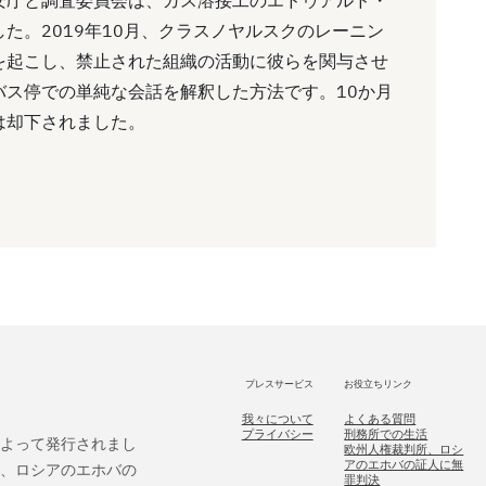
た。2019年10月、クラスノヤルスクのレーニン
を起こし、禁止された組織の活動に彼らを関与させ
バス停での単純な会話を解釈した方法です。10か月
は却下されました。
プレスサービス
お役立ちリンク
我々について
よくある質問
プライバシー
刑務所での生活
によって発行されまし
欧州人権裁判所、ロシ
アのエホバの証人に無
後、ロシアのエホバの
罪判決