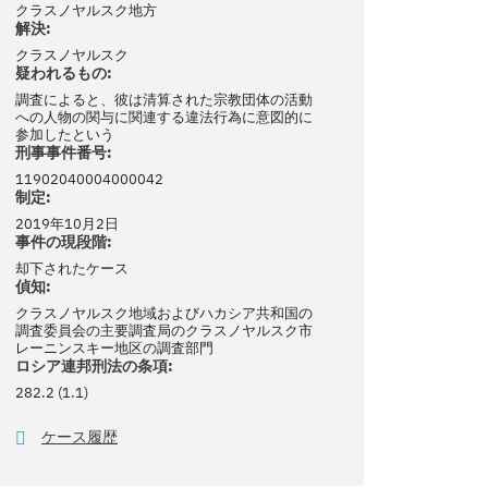
クラスノヤルスク地方
解決:
クラスノヤルスク
疑われるもの:
調査によると、彼は清算された宗教団体の活動
への人物の関与に関連する違法行為に意図的に
参加したという
刑事事件番号:
11902040004000042
制定:
2019年10月2日
事件の現段階:
却下されたケース
偵知:
クラスノヤルスク地域およびハカシア共和国の
調査委員会の主要調査局のクラスノヤルスク市
レーニンスキー地区の調査部門
ロシア連邦刑法の条項:
282.2 (1.1)
ケース履歴