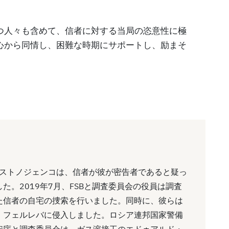
つ人々も含めて、信者に対する当局の恣意性に極
心から同情し、困難な時期にサポートし、励まそ
ルストノジェンコは、信者が彼が密告者であると疑っ
。2019年7月、FSBと調査委員会の役員は調査
た信者の自宅の捜索を行いました。同時に、彼らは
・フェルレバに侵入しました。ロシア連邦国家警備
安庁と調査委員会は、ガス溶接工のエドゥアルド・