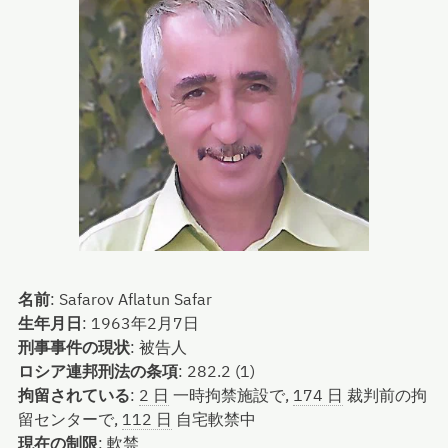
名前
:
Safarov Aflatun Safar
生年月日
:
1963年2月7日
刑事事件の現状
:
被告人
ロシア連邦刑法の条項
:
282.2 (1)
拘留されている
:
2 日
一時拘禁施設で,
174 日
裁判前の拘
留センターで,
112 日
自宅軟禁中
現在の制限
:
軟禁