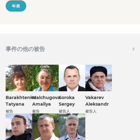
年表
事件の他の被告
Barakhtenko
Malchugova
Soroka
Vakarev
Tatyana
Amaliya
Sergey
Aleksandr
被告
被告
被告人
被告人