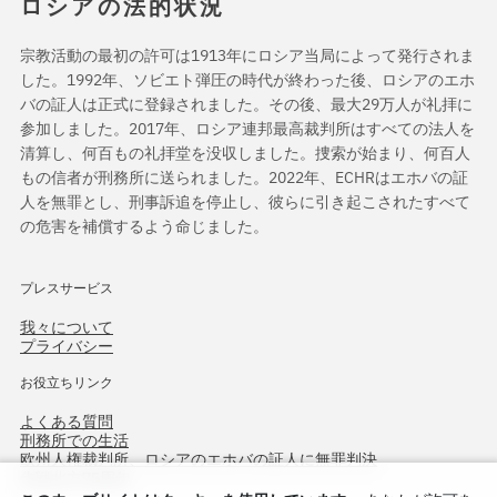
ロシアの法的状況
宗教活動の最初の許可は1913年にロシア当局によって発行されま
した。1992年、ソビエト弾圧の時代が終わった後、ロシアのエホ
バの証人は正式に登録されました。その後、最大29万人が礼拝に
参加しました。2017年、ロシア連邦最高裁判所はすべての法人を
清算し、何百もの礼拝堂を没収しました。捜索が始まり、何百人
もの信者が刑務所に送られました。2022年、ECHRはエホバの証
人を無罪とし、刑事訴追を停止し、彼らに引き起こされたすべて
の危害を補償するよう命じました。
プレスサービス
我々について
プライバシー
お役立ちリンク
よくある質問
刑務所での生活
欧州人権裁判所、ロシアのエホバの証人に無罪判決
作戦北方75周年