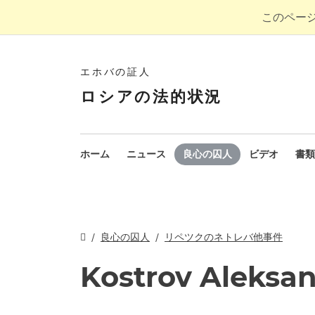
このペー
エホバの証人
ロシアの法的状況
ホーム
ニュース
良心の囚人
ビデオ
書類
良心の囚人
リペツクのネトレバ他事件
Kostrov Aleksa