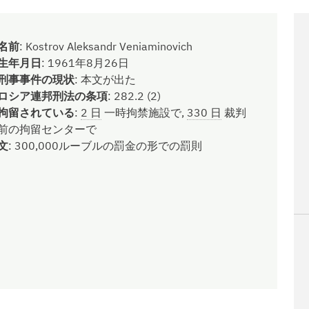
名前
:
Kostrov Aleksandr Veniaminovich
生年月日
:
1961年8月26日
刑事事件の現状
:
本文が出た
ロシア連邦刑法の条項
:
282.2 (2)
拘留されている
:
2 日
一時拘禁施設で,
330 日
裁判
前の拘留センターで
文
:
300,000ルーブルの罰金の形での罰則