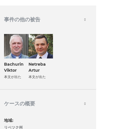
事件の他の被告
Bachurin
Netreba
Viktor
Artur
本文が出た
本文が出た
ケースの概要
地域:
リペツク州