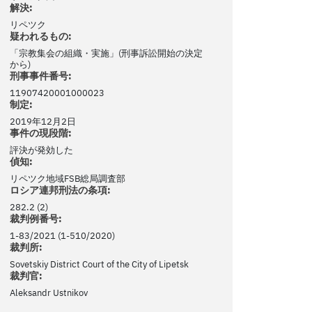
解決:
リペツク
疑われるもの:
「宗教集会の組織・実施」(刑事訴訟開始の決定
から)
刑事事件番号:
11907420001000023
制定:
2019年12月2日
事件の現段階:
評決が発効した
偵知:
リペツク地域FSB総局調査部
ロシア連邦刑法の条項:
282.2 (2)
裁判例番号:
1-83/2021 (1-510/2020)
裁判所:
Sovetskiy District Court of the City of Lipetsk
裁判官:
Aleksandr Ustnikov