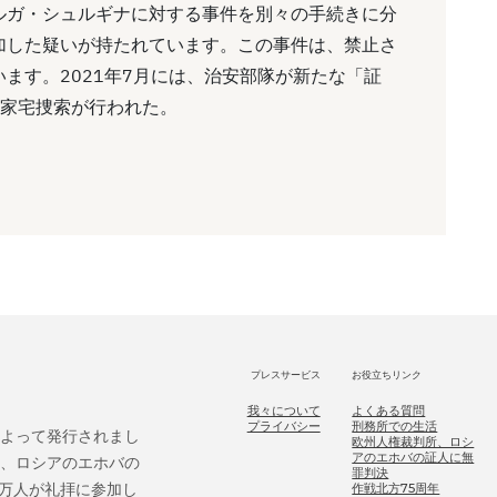
ルガ・シュルギナに対する事件を別々の手続きに分
加した疑いが持たれています。この事件は、禁止さ
ます。2021年7月には、治安部隊が新たな「証
の家宅捜索が行われた。
プレスサービス
お役立ちリンク
我々について
よくある質問
プライバシー
刑務所での生活
によって発行されまし
欧州人権裁判所、ロシ
アのエホバの証人に無
後、ロシアのエホバの
罪判決
9万人が礼拝に参加し
作戦北方75周年