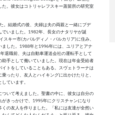
した。彼女はコトリャレフスキー蒸留所の研究室
した。結婚式の後、夫婦は夫の両親と一緒にブデ
でいました。1982年、長女のナタリヤが誕
メイスキー市(カバルディノ・バルカリア)に住み、
した。1988年と1996年には、ユリアとアナ
定年退職前、夫は自動車運送会社の運転手として
の助手として働いていました。現在は年金受給者
バイトをしていることもある。スヴェトラーナは
に乗ったり、友人とハイキングに出かけたりと、
としています。
について考えました。聖書の中に、彼女は自分の
がきっかけで、1995年にクリスチャンになり
多くの友人を作りました。「私には友達が全然い
、なんてどんな人なんだろう」と振り返る。彼女