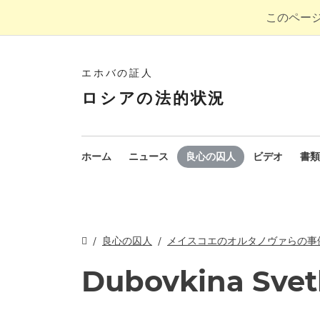
このペー
エホバの証人
ロシアの法的状況
ホーム
ニュース
良心の囚人
ビデオ
書類
良心の囚人
メイスコエのオルタノヴァらの事
Dubovkina Svet