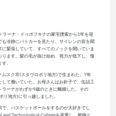
ェトラーナ・ドゥボフキナの家宅捜索から1年を迎
でも冷静にパトカーを見たり、サイレンの音を聞
常に緊張していて、すべてのノックを聞いていま
ぶります。髪の毛が抜け始め、視力が低下し、慢
ます。
クムスク市(スタヴロポリ地方)で生まれた。7年
として働いていた。お母さんはお針子で、缶詰工
トラーナがわずか9歳のときに離婚した。その
ポリ地方)に引っ越しました。
供で、バスケットボールをするのが大好きでし
and Technological Collegeを卒業し、穀物と