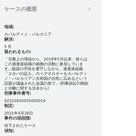
ケースの概要
地域:
カバルディノ・バルカリア
解決:
5 月
疑われるもの:
「宗教上の理由から、2018年5月以来、彼らは
この過激派組織の細胞の活動に参加していま
す...陰謀の手段を遵守しながら、過激派組織
「エホバの証人」のイデオロギーをカバルディ
ノ・バルカリアン共和国の住民に広めるという
話題が議論された会議の形で」(刑事訴訟の開始
と分離に関する法令から)
刑事事件番号:
42102830005000014
制定:
2021年4月28日
事件の現段階:
却下されたケース
偵知: