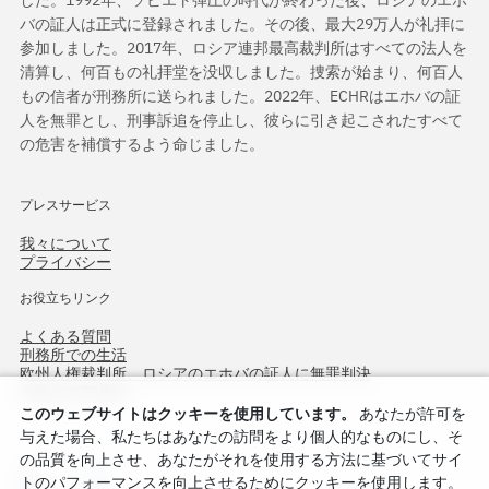
バの証人は正式に登録されました。その後、最大29万人が礼拝に
参加しました。2017年、ロシア連邦最高裁判所はすべての法人を
清算し、何百もの礼拝堂を没収しました。捜索が始まり、何百人
もの信者が刑務所に送られました。2022年、ECHRはエホバの証
人を無罪とし、刑事訴追を停止し、彼らに引き起こされたすべて
の危害を補償するよう命じました。
プレスサービス
我々について
プライバシー
お役立ちリンク
よくある質問
刑務所での生活
欧州人権裁判所、ロシアのエホバの証人に無罪判決
作戦北方75周年
このウェブサイトはクッキーを使用しています。
あなたが許可を
与えた場合、私たちはあなたの訪問をより個人的なものにし、そ
の品質を向上させ、あなたがそれを使用する方法に基づいてサイ
トのパフォーマンスを向上させるためにクッキーを使用します。