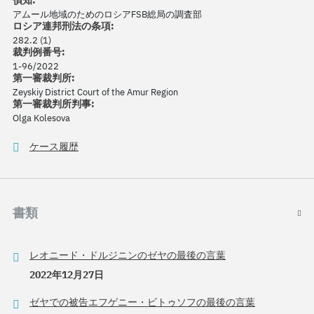
偵知:
アムール地域のためのロシアFSB総局の調査部
ロシア連邦刑法の条項:
282.2 (1)
裁判例番号:
1-96/2022
第一審裁判所:
Zeyskiy District Court of the Amur Region
第一審裁判所判事:
Olga Kolesova
ケース履歴
書類
レオニード・ドルジニンのゼヤの最後の言葉
2022年12月27日
ゼヤでの被告エフゲニー・ビトゥソフの最後の言葉