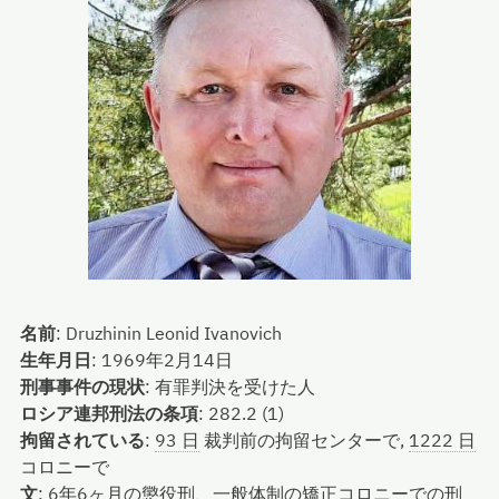
名前
:
Druzhinin Leonid Ivanovich
生年月日
:
1969年2月14日
刑事事件の現状
:
有罪判決を受けた人
ロシア連邦刑法の条項
:
282.2 (1)
拘留されている
:
93 日
裁判前の拘留センターで,
1222 日
コロニーで
文
:
6年6ヶ月の懲役刑、一般体制の矯正コロニーでの刑