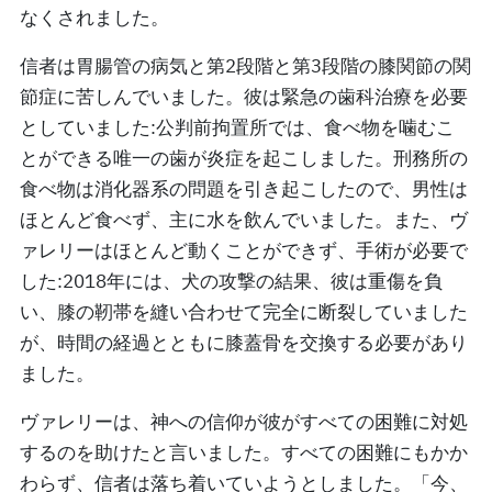
なくされました。
信者は胃腸管の病気と第2段階と第3段階の膝関節の関
節症に苦しんでいました。彼は緊急の歯科治療を必要
としていました:公判前拘置所では、食べ物を噛むこ
とができる唯一の歯が炎症を起こしました。刑務所の
食べ物は消化器系の問題を引き起こしたので、男性は
ほとんど食べず、主に水を飲んでいました。また、ヴ
ァレリーはほとんど動くことができず、手術が必要で
した:2018年には、犬の攻撃の結果、彼は重傷を負
い、膝の靭帯を縫い合わせて完全に断裂していました
が、時間の経過とともに膝蓋骨を交換する必要があり
ました。
ヴァレリーは、神への信仰が彼がすべての困難に対処
するのを助けたと言いました。すべての困難にもかか
わらず、信者は落ち着いていようとしました。「今、