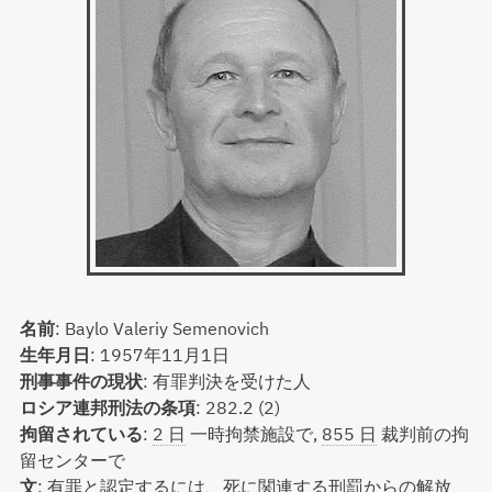
名前
:
Baylo Valeriy Semenovich
生年月日
:
1957年11月1日
刑事事件の現状
:
有罪判決を受けた人
ロシア連邦刑法の条項
:
282.2 (2)
拘留されている
:
2 日
一時拘禁施設で,
855 日
裁判前の拘
留センターで
文
:
有罪と認定するには、死に関連する刑罰からの解放