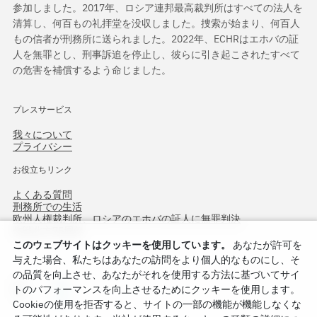
参加しました。2017年、ロシア連邦最高裁判所はすべての法人を
清算し、何百もの礼拝堂を没収しました。捜索が始まり、何百人
もの信者が刑務所に送られました。2022年、ECHRはエホバの証
人を無罪とし、刑事訴追を停止し、彼らに引き起こされたすべて
の危害を補償するよう命じました。
プレスサービス
我々について
プライバシー
お役立ちリンク
よくある質問
刑務所での生活
欧州人権裁判所、ロシアのエホバの証人に無罪判決
作戦北方75周年
このウェブサイトはクッキーを使用しています。
あなたが許可を
与えた場合、私たちはあなたの訪問をより個人的なものにし、そ
の品質を向上させ、あなたがそれを使用する方法に基づいてサイ
トのパフォーマンスを向上させるためにクッキーを使用します。
Cookieの使用を拒否すると、サイトの一部の機能が機能しなくな