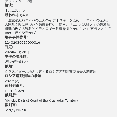
クラスノダール地方
解決:
ホルムスカヤ
疑われるもの:
「過激派組織エホバの証人のイデオロギーを広め、「エホバの証人」
の宗教文献に基づいた講義を行い、聞き、「エホバの証人」の過激派
組織の教えの宗教的イデオロギー教義を明らかにした」(被告人として
連れて行く決定から)
刑事事件番号:
12402030017000016
制定:
2024年3月28日
事件の現段階:
評決が発効した
偵知:
クラスノダール地方に関するロシア連邦調査委員会の調査局
ロシア連邦刑法の条項:
282.2 (2)
裁判例番号:
1-142/2024
裁判所:
Abinskiy District Court of the Krasnodar Territory
裁判官:
Sergey Mikhin