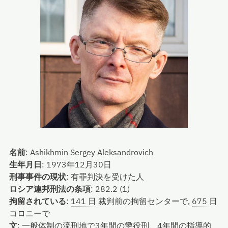
名前
:
Ashikhmin Sergey Aleksandrovich
生年月日
:
1973年12月30日
刑事事件の現状
:
有罪判決を受けた人
ロシア連邦刑法の条項
:
282.2 (1)
拘留されている
:
141 日
裁判前の拘留センターで,
675 日
コロニーで
文
:
一般体制の流刑地で3年間の懲役刑、4年間の指導的