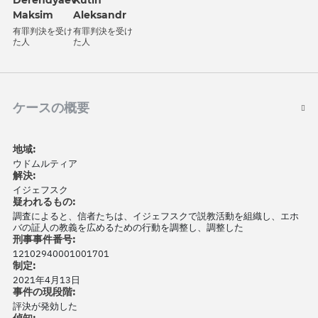
Derendyaev
Kutin
Maksim
Aleksandr
有罪判決を受け
有罪判決を受け
た人
た人
ケースの概要
地域:
ウドムルティア
解決:
イジェフスク
疑われるもの:
調査によると、信者たちは、イジェフスクで説教活動を組織し、エホ
バの証人の教義を広めるための行動を調整し、調整した
刑事事件番号:
12102940001001701
制定:
2021年4月13日
事件の現段階:
評決が発効した