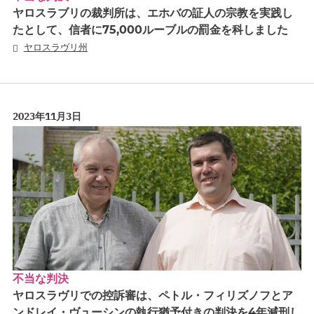
ヤロスラブリの裁判所は、エホバの証人の宗教を実践し
たとして、信者に75,000ルーブルの罰金を科しました
ヤロスラヴリ州
2023年11月3日
不当な判決
ヤロスラヴリでの控訴審は、ペトル・フィリズノフとア
ンドレイ・ヴューシンの執行猶予付きの判決を4年減刑し