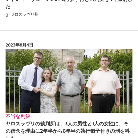
た
ヤロスラヴリ州
2023年8月4日
不当な判決
ヤロスラヴリの裁判所は、3人の男性と1人の女性に、そ
の信念を理由に2年半から6年半の執行猶予付きの刑を科