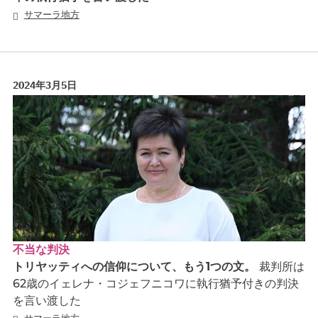
サマーラ地方
2024年3月5日
不当な判決
トリヤッティへの信仰について、もう1つの文。
裁判所は
62歳のイェレナ・コジェフニコワに執行猶予付きの判決
を言い渡した