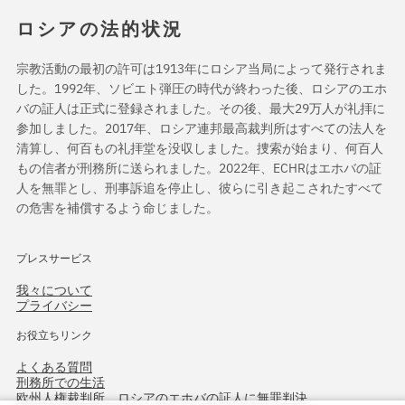
ロシアの法的状況
宗教活動の最初の許可は1913年にロシア当局によって発行されま
した。1992年、ソビエト弾圧の時代が終わった後、ロシアのエホ
バの証人は正式に登録されました。その後、最大29万人が礼拝に
参加しました。2017年、ロシア連邦最高裁判所はすべての法人を
清算し、何百もの礼拝堂を没収しました。捜索が始まり、何百人
もの信者が刑務所に送られました。2022年、ECHRはエホバの証
人を無罪とし、刑事訴追を停止し、彼らに引き起こされたすべて
の危害を補償するよう命じました。
プレスサービス
我々について
プライバシー
お役立ちリンク
よくある質問
刑務所での生活
欧州人権裁判所、ロシアのエホバの証人に無罪判決