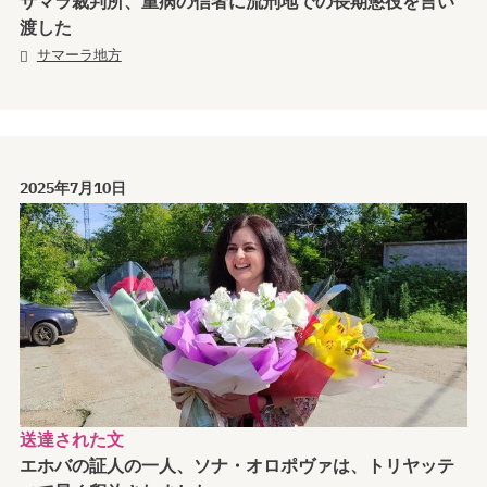
サマラ裁判所、重病の信者に流刑地での長期懲役を言い
渡した
サマーラ地方
2025年7月10日
送達された文
エホバの証人の一人、ソナ・オロポヴァは、トリヤッテ