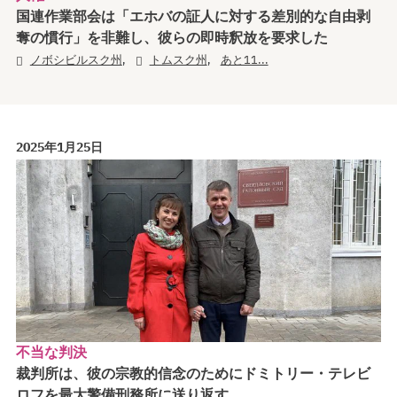
国連作業部会は「エホバの証人に対する差別的な自由剥
奪の慣行」を非難し、彼らの即時釈放を要求した
,
,
ノボシビルスク州
トムスク州
あと11...
2025年1月25日
不当な判決
裁判所は、彼の宗教的信念のためにドミトリー・テレビ
ロフを最大警備刑務所に送り返す