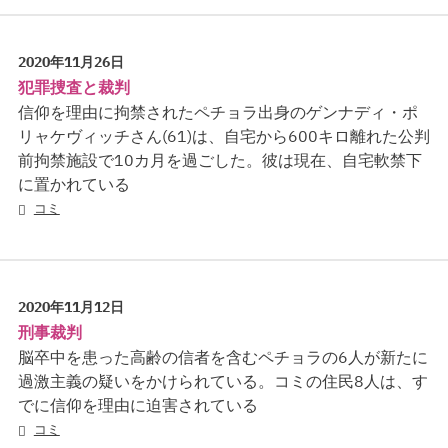
2020年11月26日
犯罪捜査と裁判
信仰を理由に拘禁されたペチョラ出身のゲンナディ・ポ
リャケヴィッチさん(61)は、自宅から600キロ離れた公判
前拘禁施設で10カ月を過ごした。彼は現在、自宅軟禁下
に置かれている
コミ
2020年11月12日
刑事裁判
脳卒中を患った高齢の信者を含むペチョラの6人が新たに
過激主義の疑いをかけられている。コミの住民8人は、す
でに信仰を理由に迫害されている
コミ