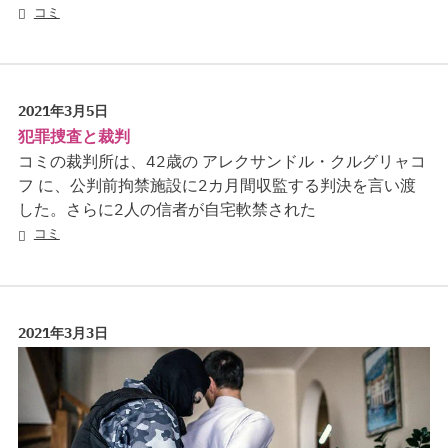
コミ
2021年3月5日
犯罪捜査と裁判
コミの裁判所は、42歳の アレクサンドル・クルグリャコ
フ に、公判前拘禁施設に2カ月間収監する判決を言い渡
した。さらに2人の信者が自宅軟禁された
コミ
2021年3月3日