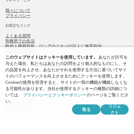
我々について
プライバシー
お役立ちリンク
よくある質問
刑務所での生活
欧州人権裁判所、ロシアのエホバの証人に無罪判決
作戦北方75周年
このウェブサイトはクッキーを使用しています。
あなたが許可を
与えた場合、私たちはあなたの訪問をより個人的なものにし、そ
の品質を向上させ、あなたがそれを使用する方法に基づいてサイ
トのパフォーマンスを向上させるためにクッキーを使用します。
Cookieの使用を拒否すると、サイトの一部の機能が機能しなくな
る可能性があります。当社が使用するクッキーの種類の詳細につ
いては、
プライバシーとクッキーポリシー
のページをご覧くださ
Copyright © 2026
い。
Watch Tower Bible and Tract Society of Korea.
リジェ
取る
全著作権所有.
クト