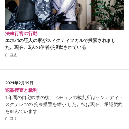
法執行官の行動
エホバの証人の家がスィクティフカルで捜索されまし
た。現在、3人の信者が投獄されている
コミ
2021年2月19日
犯罪捜査と裁判
1年間の自宅軟禁の後、ペチョラの裁判所はゲンナディ・
スクテレツの 拘束措置を縮小 した。彼は現在、承認契約
を結んでいます
コミ