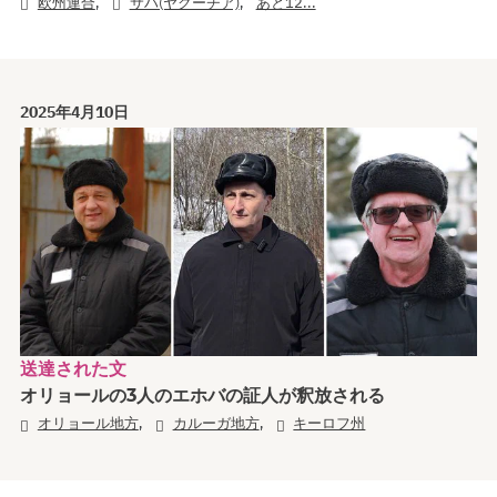
,
,
欧州連合
サハ(ヤクーチア)
あと12...
2025年4月10日
送達された文
オリョールの3人のエホバの証人が釈放される
,
,
オリョール地方
カルーガ地方
キーロフ州