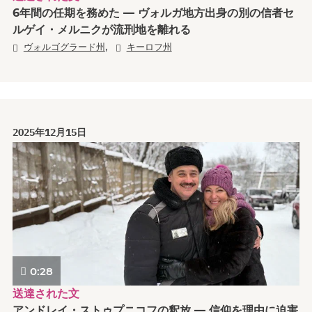
6年間の任期を務めた — ヴォルガ地方出身の別の信者セ
ルゲイ・メルニクが流刑地を離れる
,
ヴォルゴグラード州
キーロフ州
2025年12月15日
0:28
送達された文
アンドレイ・ストゥプニコフの釈放 — 信仰を理由に迫害