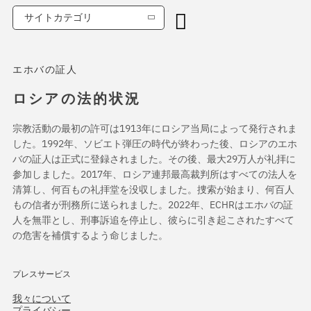
サイトカテゴリ
エホバの証人
ロシアの法的状況
宗教活動の最初の許可は1913年にロシア当局によって発行されま
した。1992年、ソビエト弾圧の時代が終わった後、ロシアのエホ
バの証人は正式に登録されました。その後、最大29万人が礼拝に
参加しました。2017年、ロシア連邦最高裁判所はすべての法人を
清算し、何百もの礼拝堂を没収しました。捜索が始まり、何百人
もの信者が刑務所に送られました。2022年、ECHRはエホバの証
人を無罪とし、刑事訴追を停止し、彼らに引き起こされたすべて
の危害を補償するよう命じました。
プレスサービス
我々について
プライバシー