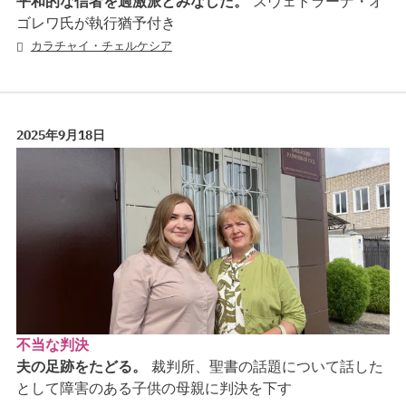
平和的な信者を過激派とみなした。
スヴェトラーナ・オ
ゴレワ氏が執行猶予付き
カラチャイ・チェルケシア
2025年9月18日
不当な判決
夫の足跡をたどる。
裁判所、聖書の話題について話した
として障害のある子供の母親に判決を下す