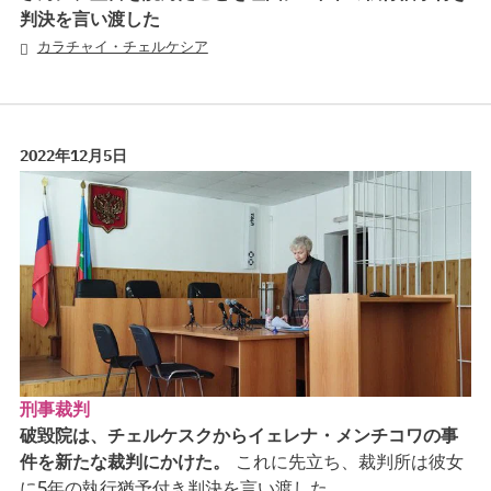
判決を言い渡した
カラチャイ・チェルケシア
2022年12月5日
刑事裁判
破毀院は、チェルケスクからイェレナ・メンチコワの事
件を新たな裁判にかけた。
これに先立ち、裁判所は彼女
に5年の執行猶予付き判決を言い渡した