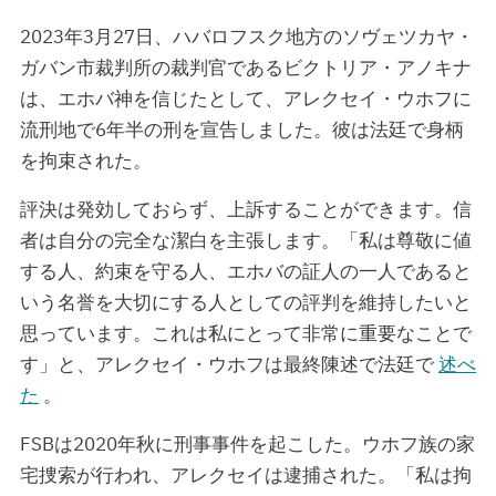
2023年3月27日、ハバロフスク地方のソヴェツカヤ・
ガバン市裁判所の裁判官であるビクトリア・アノキナ
は、エホバ神を信じたとして、アレクセイ・ウホフに
流刑地で6年半の刑を宣告しました。彼は法廷で身柄
を拘束された。
評決は発効しておらず、上訴することができます。信
者は自分の完全な潔白を主張します。「私は尊敬に値
する人、約束を守る人、エホバの証人の一人であると
いう名誉を大切にする人としての評判を維持したいと
思っています。これは私にとって非常に重要なことで
す」と、アレクセイ・ウホフは最終陳述で法廷で
述べ
た
。
FSBは2020年秋に刑事事件を起こした。ウホフ族の家
宅捜索が行われ、アレクセイは逮捕された。「私は拘