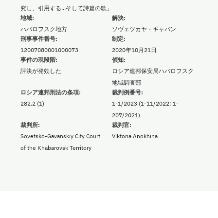
究し、引用する...そして詩篇の歌」
地域:
解決:
ハバロフスク地方
ソヴェツカヤ・ギャバン
刑事事件番号:
制定:
12007080001000073
2020年10月21日
事件の現段階:
偵知:
評決が発効した
ロシア連邦保安局ハバロフスク
地域調査部
ロシア連邦刑法の条項:
裁判例番号:
282.2 (1)
1-1/2023 (1-11/2022; 1-
207/2021)
裁判所:
裁判官:
Sovetsko-Gavanskiy City Court
Viktoria Anokhina
of the Khabarovsk Territory