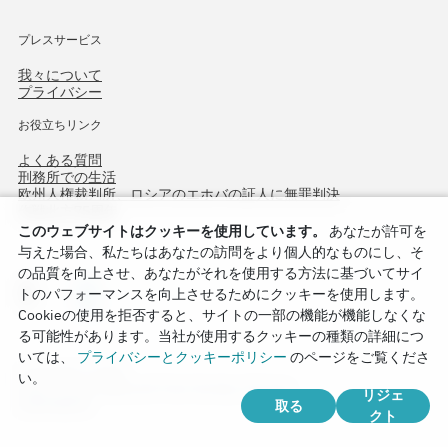
プレスサービス
我々について
プライバシー
お役立ちリンク
よくある質問
刑務所での生活
欧州人権裁判所、ロシアのエホバの証人に無罪判決
作戦北方75周年
このウェブサイトはクッキーを使用しています。
あなたが許可を
与えた場合、私たちはあなたの訪問をより個人的なものにし、そ
の品質を向上させ、あなたがそれを使用する方法に基づいてサイ
トのパフォーマンスを向上させるためにクッキーを使用します。
Cookieの使用を拒否すると、サイトの一部の機能が機能しなくな
る可能性があります。当社が使用するクッキーの種類の詳細につ
いては、
プライバシーとクッキーポリシー
のページをご覧くださ
Copyright © 2026
い。
Watch Tower Bible and Tract Society of Korea.
リジェ
取る
全著作権所有.
クト