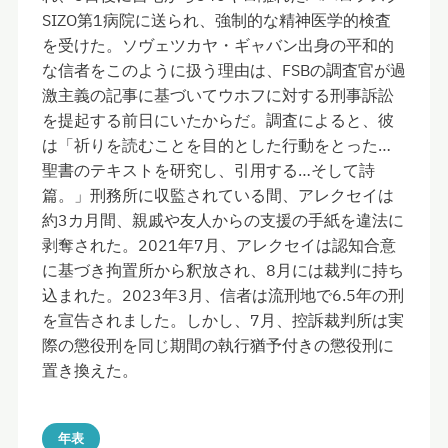
SIZO第1病院に送られ、強制的な精神医学的検査
を受けた。ソヴェツカヤ・ギャバン出身の平和的
な信者をこのように扱う理由は、FSBの調査官が過
激主義の記事に基づいてウホフに対する刑事訴訟
を提起する前日にいたからだ。調査によると、彼
は「祈りを読むことを目的とした行動をとった…
聖書のテキストを研究し、引用する…そして詩
篇。」刑務所に収監されている間、アレクセイは
約3カ月間、親戚や友人からの支援の手紙を違法に
剥奪された。2021年7月、アレクセイは認知合意
に基づき拘置所から釈放され、8月には裁判に持ち
込まれた。2023年3月、信者は流刑地で6.5年の刑
を宣告されました。しかし、7月、控訴裁判所は実
際の懲役刑を同じ期間の執行猶予付きの懲役刑に
置き換えた。
年表