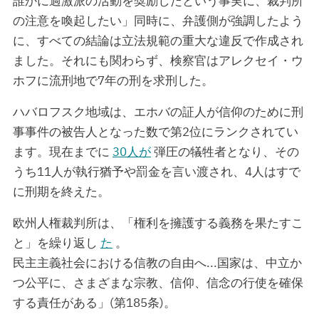
誰かに過激派の活動を奨励したという事実に、裁判所
の注意を喚起したい」同時に、弁護側が強調したよう
に、すべての結論は立法規範の重大な違反で作成され
ました。それにも関わらず、検察官はアレクセイ・ウ
ホフに流刑地で7年の刑を求刑した。
ハバロフスク地域は、エホバの証人が信仰のために刑
事事件の被告人となった数で第2位にランクされてい
ます。現在までに
30人が
弾圧の犠牲者となり、その
うち11人が執行猶予や罰金を言い渡され、4人はすで
に刑期を終えた。
欧州人権裁判所は、「権利を擁護する義務を果たすこ
と」を繰り返し
た
。
民主主義社会における信教の自由へ...国家は、中立か
つ公平に、さまざまな宗教、信仰、信念の行使を確保
する責任がある」(第185条)。