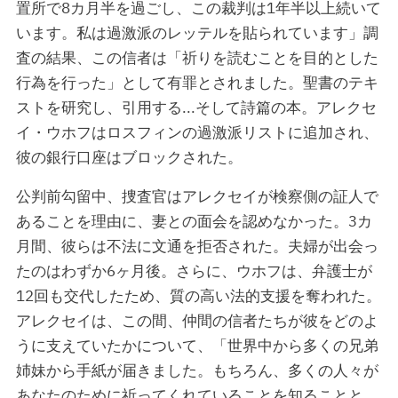
置所で8カ月半を過ごし、この裁判は1年半以上続いて
います。私は過激派のレッテルを貼られています」調
査の結果、この信者は「祈りを読むことを目的とした
行為を行った」として有罪とされました。聖書のテキ
ストを研究し、引用する...そして詩篇の本。アレクセ
イ・ウホフはロスフィンの過激派リストに追加され、
彼の銀行口座はブロックされた。
公判前勾留中、捜査官はアレクセイが検察側の証人で
あることを理由に、妻との面会を認めなかった。3カ
月間、彼らは不法に文通を拒否された。夫婦が出会っ
たのはわずか6ヶ月後。さらに、ウホフは、弁護士が
12回も交代したため、質の高い法的支援を奪われた。
アレクセイは、この間、仲間の信者たちが彼をどのよ
うに支えていたかについて、「世界中から多くの兄弟
姉妹から手紙が届きました。もちろん、多くの人々が
あなたのために祈ってくれていることを知ることと、