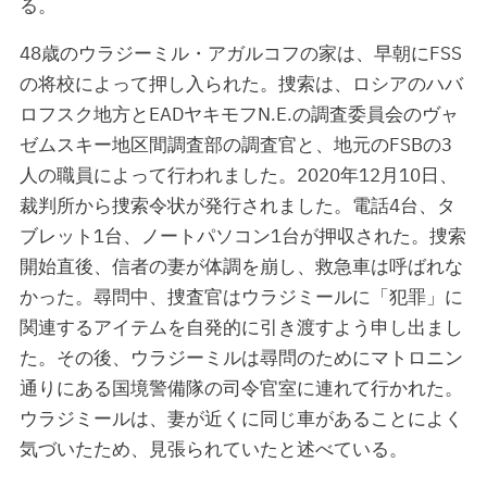
る。
48歳のウラジーミル・アガルコフの家は、早朝にFSS
の将校によって押し入られた。捜索は、ロシアのハバ
ロフスク地方とEADヤキモフN.E.の調査委員会のヴャ
ゼムスキー地区間調査部の調査官と、地元のFSBの3
人の職員によって行われました。2020年12月10日、
裁判所から捜索令状が発行されました。電話4台、タ
ブレット1台、ノートパソコン1台が押収された。捜索
開始直後、信者の妻が体調を崩し、救急車は呼ばれな
かった。尋問中、捜査官はウラジミールに「犯罪」に
関連するアイテムを自発的に引き渡すよう申し出まし
た。その後、ウラジーミルは尋問のためにマトロニン
通りにある国境警備隊の司令官室に連れて行かれた。
ウラジミールは、妻が近くに同じ車があることによく
気づいたため、見張られていたと述べている。