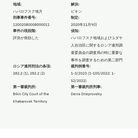
地域:
解決:
ハバロフスク地方
ビキン
刑事事件番号:
制定:
12002080008000011
2020年11月9日
事件の現段階:
偵知:
評決が発効した
ハバロフスク地域およびユダヤ
人自治区に関するロシア連邦調
査委員会の調査局の特に重要な
事件を調査するための第二部門
ロシア連邦刑法の条項:
裁判例番号:
282.2 (1), 282.2 (2)
1-3/2023 (1-105/2022; 1-
52/2022)
第一審裁判所:
第一審裁判所判事:
Bikin City Court of the
Denis Dneprovskiy
Khabarovsk Territory