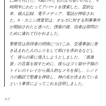
に縛り付けた。9歳の子どもの立ち会いのもと、4
時間半にわたってアパートを捜索した。霊的な
本、個人記録、電子メディア、電話が押収され
た。A・カニン捜査官は、オルガに対する刑事事件
が開始されたと述べた。捜索の後、信者は尋問の
ために連れて行かれました。
警察官は崇拝者の同情につけこみ、交通事故に巻
き込まれた人のふりをして助けを求めるなどし
て、彼らの家に侵入しようとしました。「過激
派」の言葉を探すために、彼らはゴミ箱や子猫の
トイレのトレイから個人的なメモを探し、シノド
スの翻訳で聖書を押収し、神の名が含まれている
という事実によってこれを説明しました。
タグ