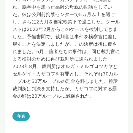
れ、脳卒中を患った高齢の母親の世話をしてい
た。彼は公判前拘禁センターで5カ月以上を過ご
し、さらに2カ月を自宅軟禁下で過ごした。クール
ストは2022年2月からこのケースを検討してきま
した。予備審問で、裁判官は事件を検察官に差し
戻すことを決定しましたが、この決定は後に覆さ
れました。5月、信者たちの事件は、同じ裁判官に
よる検討のために再び裁判所に送られました。
2023年8月、裁判所はオルガ・ミルゴロツカヤと
セルゲイ・カザコフを有罪とし、それぞれ30万ル
ーブルと50万ルーブルの罰金を科しました。控訴
裁判所は判決を支持したが、カザコフに対する罰
金の額は20万ルーブルに減額された。
年表