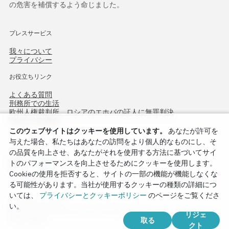
の危害を補償するよう命じました。
プレスサービス
我々について
プライバシー
お役立ちリンク
よくある質問
刑務所での生活
欧州人権裁判所、ロシアのエホバの証人に無罪判決
作戦北方75周年
このウェブサイトはクッキーを使用しています。
あなたが許可を
与えた場合、私たちはあなたの訪問をより個人的なものにし、そ
の品質を向上させ、あなたがそれを使用する方法に基づいてサイ
トのパフォーマンスを向上させるためにクッキーを使用します。
Cookieの使用を拒否すると、サイトの一部の機能が機能しなくな
る可能性があります。当社が使用するクッキーの種類の詳細につ
いては、
プライバシーとクッキーポリシー
のページをご覧くださ
Copyright © 2026
い。
Watch Tower Bible and Tract Society of Korea.
リジェ
取る
全著作権所有.
クト