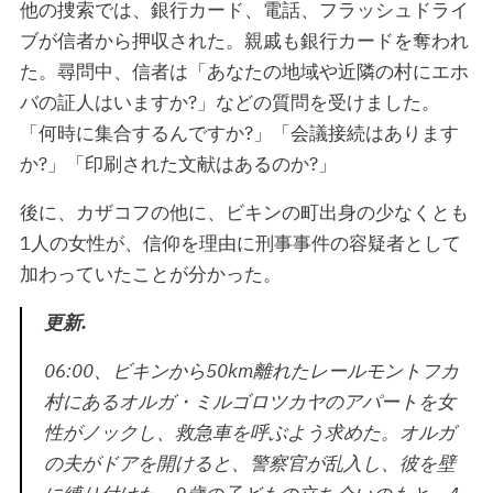
他の捜索では、銀行カード、電話、フラッシュドライ
ブが信者から押収された。親戚も銀行カードを奪われ
た。尋問中、信者は「あなたの地域や近隣の村にエホ
バの証人はいますか?」などの質問を受けました。
「何時に集合するんですか?」「会議接続はあります
か?」「印刷された文献はあるのか?」
後に、カザコフの他に、ビキンの町出身の少なくとも
1人の女性が、信仰を理由に刑事事件の容疑者として
加わっていたことが分かった。
更新.
06:00、ビキンから50km離れたレールモントフカ
村にあるオルガ・ミルゴロツカヤのアパートを女
性がノックし、救急車を呼ぶよう求めた。オルガ
の夫がドアを開けると、警察官が乱入し、彼を壁