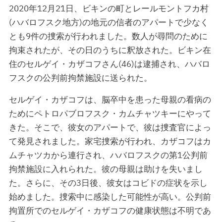
2020年12月21日、ビキンの町とレールモントフカ村
(ハバロフスク地方)の地元の信者のアパートで少なく
とも9件の捜索が行われました。数人が尋問のために
拘束されたが、その日のうちに釈放された。ビキン在
住のセルゲイ・カザコフさん(46)は逮捕され、ハバロ
フスクの公判前拘禁施設に送られた。
セルゲイ・カザコフは、脳卒中を患った母親の看病の
ためにペトロパブロフスク・カムチャツキーにやって
きた。そこで、彼女のアパートで、彼は捜査官によっ
て発見されました。家宅捜索が行われ、カザコフはカ
ムチャツカから連行され、ハバロフスクの第1公判前
拘禁施設に入れられた。彼の母親は助けを失いまし
た。さらに、その3日後、彼女はコビドの症状を示し
始めました。捜索中に感染した可能性が高い。公判前
拘置所でのセルゲイ・カザコフの健康状態は不明であ