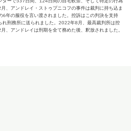
ターで337日間、124日間の自宅軟禁、そして特定の行為
年2月、アンドレイ・ストゥプニコフの事件は裁判に持ち込ま
での6年の服役を言い渡されました。控訴はこの判決を支持
れ刑務所に送られました。2022年8月、最高裁判所は控
12月、アンドレイは刑期を全て務めた後、釈放されました。