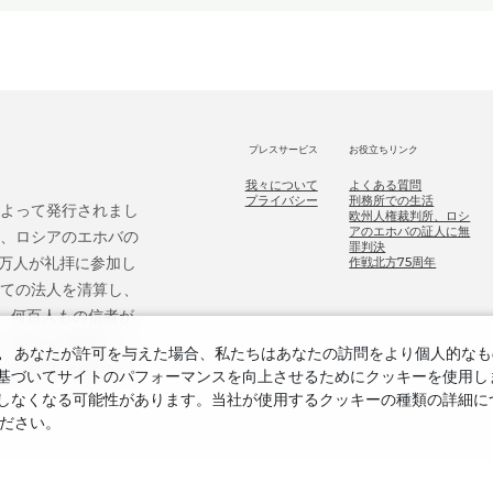
プレスサービス
お役立ちリンク
我々について
よくある質問
プライバシー
刑務所での生活
によって発行されまし
欧州人権裁判所、ロシ
アのエホバの証人に無
後、ロシアのエホバの
罪判決
9万人が礼拝に参加し
作戦北方75周年
べての法人を清算し、
、何百人もの信者が
ホバの証人を無罪とし、
。
あなたが許可を与えた場合、私たちはあなたの訪問をより個人的なも
ての危害を補償する
づいてサイトのパフォーマンスを向上させるためにクッキーを使用します
しなくなる可能性があります。当社が使用するクッキーの種類の詳細に
ださい。