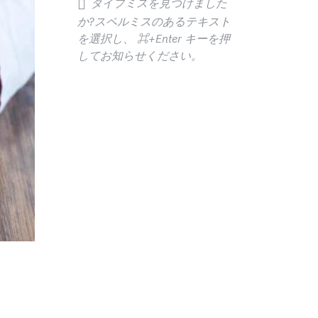
タイプミスを見つけました
か?スペルミスのあるテキスト
を選択し、
⌘+Enter
キーを押
してお知らせください。