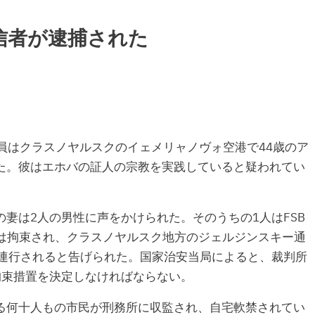
信者が逮捕された
SB職員はクラスノヤルスクのイェメリャノヴォ空港で44歳のア
た。彼はエホバの証人の宗教を実践していると疑われてい
妻は2人の男性に声をかけられた。そのうちの1人はFSB
イは拘束され、クラスノヤルスク地方のジェルジンスキー通
に連行されると告げられた。国家治安当局によると、裁判所
拘束措置を決定しなければならない。
る何十人もの市民が刑務所に収監され、自宅軟禁されてい