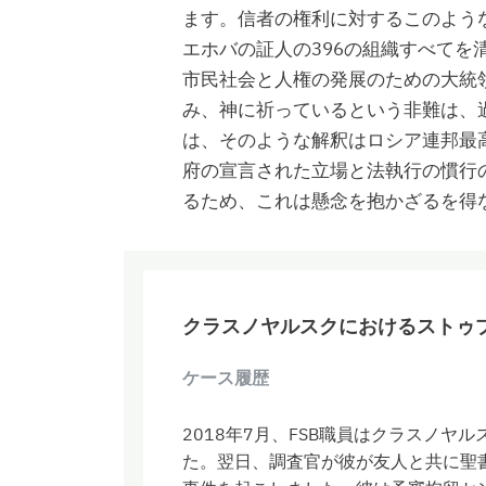
ます。信者の権利に対するこのよう
エホバの証人の396の組織すべて
市民社会と人権の発展のための大統
み、神に祈っているという非難は、
は、そのような解釈はロシア連邦最
府の宣言された立場と法執行の慣行
るため、これは懸念を抱かざるを得
クラスノヤルスクにおけるストゥ
ケース履歴
2018年7月、FSB職員はクラスノ
た。翌日、調査官が彼が友人と共に聖