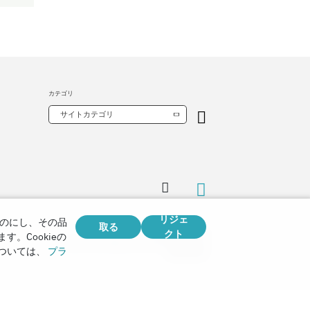
カテゴリ
サイトカテゴリ
リジェ
のにし、その品
取る
クト
Copyright © 2026
。Cookieの
Watch Tower Bible and Tract Society of Korea.
ついては、
プラ
全著作権所有.