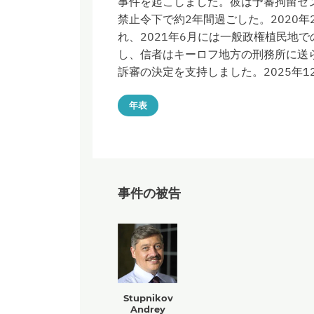
事件を起こしました。彼は予審拘留セン
禁止令下で約2年間過ごした。2020
れ、2021年6月には一般政権植民地
し、信者はキーロフ地方の刑務所に送ら
訴審の決定を支持しました。2025年
年表
事件の被告
Stupnikov
Andrey