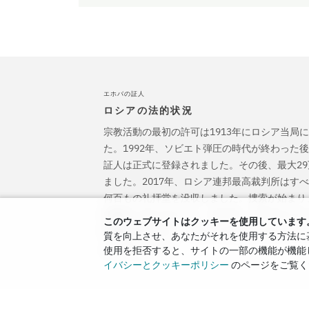
エホバの証人
ロシアの法的状況
宗教活動の最初の許可は1913年にロシア当局
た。1992年、ソビエト弾圧の時代が終わった
証人は正式に登録されました。その後、最大2
ました。2017年、ロシア連邦最高裁判所はす
何百もの礼拝堂を没収しました。捜索が始まり
刑務所に送られました。2022年、ECHRはエ
このウェブサイトはクッキーを使用しています
刑事訴追を停止し、彼らに引き起こされたすべ
質を向上させ、あなたがそれを使用する方法に基
よう命じました。
使用を拒否すると、サイトの一部の機能が機能
イバシーとクッキーポリシー
のページをご覧く