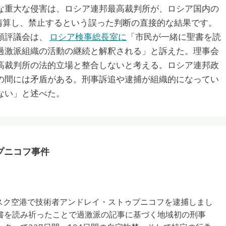
な重大な侵害は、ロシア連邦最高裁判所が、ロシア国内の
を清算し、禁止するという誤った判断の直接的な結果です。
領評議会は、
ロシア検事総長室に
「市民が一緒に聖書を読
過激派組織の活動の継続と解釈される」と訴えた。理事会
高裁判所の法的立場と整合しないと考える。ロシア連邦政
の間には矛盾がある。刑事訴追や逮捕が組織的になってい
ない」と述べた。
プニコフ事件
ヤルスク空港で技術者アンドレイ・ストゥプニコフを逮捕しまし
書を読み祈ったことで過激派の記事に基づく地域初の刑事