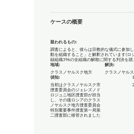
ケースの概要
疑われるもの:
調査によると、彼らは宗教的な儀式に参加し
動を組織すること」と解釈されています(ロ
録組織396の全組織の解散に関する判決を踏
地域:
解決:
クラスノヤルスク地方
クラスノヤル
偵知:
当初はクラスノヤルスク市
2
捜査委員会のジェレズノド
ロジュニ地区捜査部が担当
し、その後ロシアのクラス
ノヤルスク地方捜査委員会
特別重要事件捜査第一局第
二捜査部に移管されました