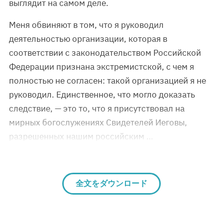
выглядит на самом деле.
Меня обвиняют в том, что я руководил
деятельностью организации, которая в
соответствии с законодательством Российской
Федерации признана экстремистской, с чем я
полностью не согласен: такой организацией я не
руководил. Единственное, что могло доказать
следствие, — это то, что я присутствовал на
мирных богослужениях Свидетелей Иеговы,
разрешенных нашим российским …
全文をダウンロード