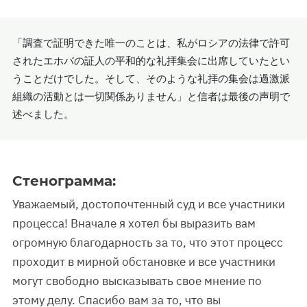
「調査で証明できた唯一のことは、私がロシアの法律で許可
されたエホバの証人の平和的な礼拝集会に出席していたとい
うことだけでした。そして、そのような礼拝の集会は過激派
組織の活動とは一切関係ありません」と信者は最後の声明で
述べました。
Стенограмма:
Уважаемый, достопочтенный суд и все участники
процесса! Вначале я хотел бы выразить вам
огромную благодарность за то, что этот процесс
проходит в мирной обстановке и все участники
могут свободно высказывать свое мнение по
этому делу. Спасибо вам за то, что вы