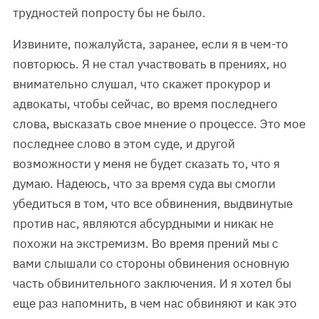
трудностей попросту бы не было.
Извините, пожалуйста, заранее, если я в чем-то
повторюсь. Я не стал участвовать в прениях, но
внимательно слушал, что скажет прокурор и
адвокаты, чтобы сейчас, во время последнего
слова, высказать свое мнение о процессе. Это мое
последнее слово в этом суде, и другой
возможности у меня не будет сказать то, что я
думаю. Надеюсь, что за время суда вы смогли
убедиться в том, что все обвинения, выдвинутые
против нас, являются абсурдными и никак не
похожи на экстремизм. Во время прений мы с
вами слышали со стороны обвинения основную
часть обвинительного заключения. И я хотел бы
еще раз напомнить, в чем нас обвиняют и как это