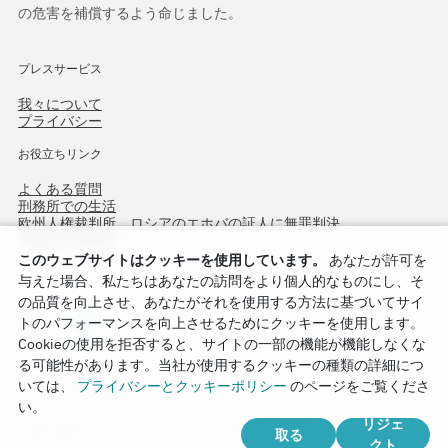
の危害を補償するよう命じました。
プレスサービス
我々について
プライバシー
お役立ちリンク
よくある質問
刑務所での生活
欧州人権裁判所、ロシアのエホバの証人に無罪判決
作戦北方75周年
このウェブサイトはクッキーを使用しています。
あなたが許可を
与えた場合、私たちはあなたの訪問をより個人的なものにし、そ
の品質を向上させ、あなたがそれを使用する方法に基づいてサイ
トのパフォーマンスを向上させるためにクッキーを使用します。
Cookieの使用を拒否すると、サイトの一部の機能が機能しなくな
る可能性があります。当社が使用するクッキーの種類の詳細につ
いては、
プライバシーとクッキーポリシー
のページをご覧くださ
Copyright © 2026
い。
Watch Tower Bible and Tract Society of Korea.
リジェ
取る
全著作権所有.
クト