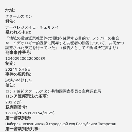
地域:
タタールスタン
解決:
ナーベレジヌイェ・チェルヌイ
疑われるもの:
「地域の過激派宗教団体の活動を確保する目的で…メンバーの集会
や、イデオロギー的宣伝に関与する共犯者の勧誘について、共同かつ
調整された決定を行っていた」（被告人としての訴追決定書より）
刑事事件番号:
12402920022000039
制定:
2024年6月6日
事件の現段階:
評決が発効した
偵知:
ロシア連邦タタールスタン共和国調査委員会主席調査局
ロシア連邦刑法の条項:
282.2 (1)
裁判例番号:
1-210/2026 (1-1164/2025)
第一審裁判所:
Набережночелнинский городской суд Республики Татарстан
第一審裁判所判事: