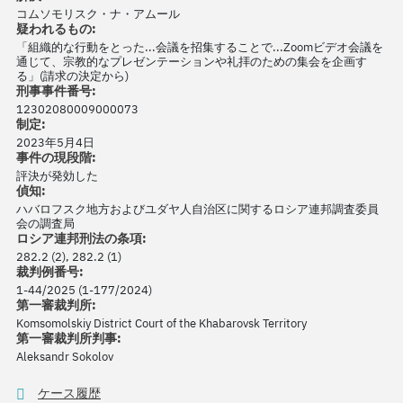
コムソモリスク・ナ・アムール
疑われるもの:
「組織的な行動をとった...会議を招集することで...Zoomビデオ会議を
通じて、宗教的なプレゼンテーションや礼拝のための集会を企画す
る」(請求の決定から)
刑事事件番号:
12302080009000073
制定:
2023年5月4日
事件の現段階:
評決が発効した
偵知:
ハバロフスク地方およびユダヤ人自治区に関するロシア連邦調査委員
会の調査局
ロシア連邦刑法の条項:
282.2 (2), 282.2 (1)
裁判例番号:
1-44/2025 (1-177/2024)
第一審裁判所:
Komsomolskiy District Court of the Khabarovsk Territory
第一審裁判所判事:
Aleksandr Sokolov
ケース履歴