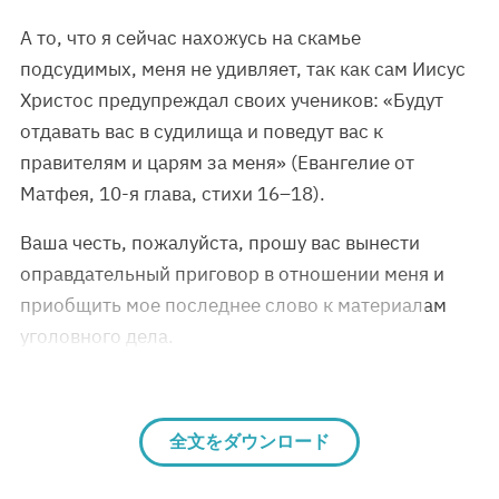
А то, что я сейчас нахожусь на скамье
подсудимых, меня не удивляет, так как сам Иисус
Христос предупреждал своих учеников: «Будут
отдавать вас в судилища и поведут вас к
правителям и царям за меня» (Евангелие от
Матфея, 10-я глава, стихи 16–18).
Ваша честь, пожалуйста, прошу вас вынести
оправдательный приговор в отношении меня и
приобщить мое последнее слово к материалам
уголовного дела.
全文をダウンロード