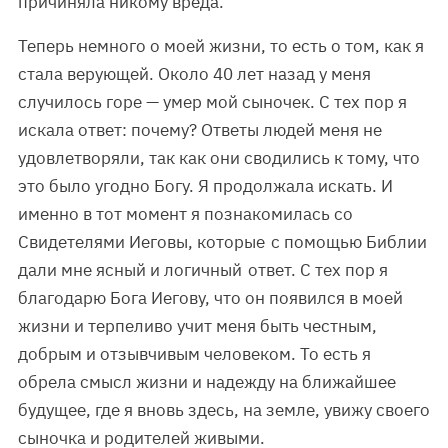
причиняла никому вреда.
Теперь немного о моей жизни, то есть о том, как я
стала верующей. Около 40 лет назад у меня
случилось горе — умер мой сыночек. С тех пор я
искала ответ: почему? Ответы людей меня не
удовлетворяли, так как они сводились к тому, что
это было угодно Богу. Я продолжала искать. И
именно в тот момент я познакомилась со
Свидетелями Иеговы, которые с помощью Библии
дали мне ясный и логичный ответ. С тех пор я
благодарю Бога Иегову, что он появился в моей
жизни и терпеливо учит меня быть честным,
добрым и отзывчивым человеком. То есть я
обрела смысл жизни и надежду на ближайшее
будущее, где я вновь здесь, на земле, увижу своего
сыночка и родителей живыми.