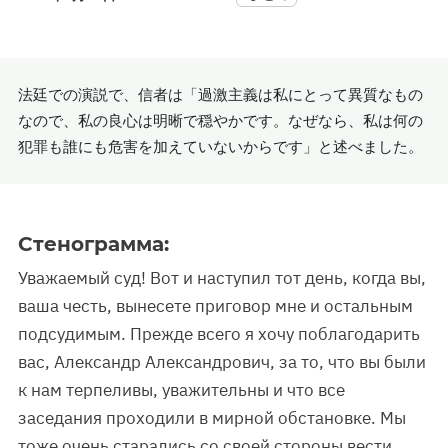
法廷での演説で、信者は「過激主義は私にとって異質なもの
なので、私の良心は明晰で穏やかです。なぜなら、私は何の
犯罪も誰にも危害を加えていないからです」と述べました。
Стенограмма:
Уважаемый суд! Вот и наступил тот день, когда вы,
ваша честь, вынесете приговор мне и остальным
подсудимым. Прежде всего я хочу поблагодарить
вас, Александр Александрович, за то, что вы были
к нам терпеливы, уважительны и что все
заседания проходили в мирной обстановке. Мы
тоже очень старались со своей стороны вести