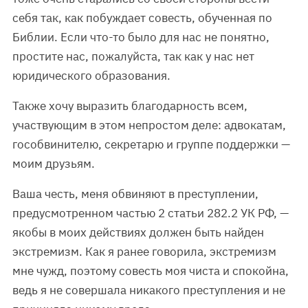
себя так, как побуждает совесть, обученная по
Библии. Если что-то было для нас не понятно,
простите нас, пожалуйста, так как у нас нет
юридического образования.
Также хочу выразить благодарность всем,
участвующим в этом непростом деле: адвокатам,
гособвинителю, секретарю и группе поддержки —
моим друзьям.
Ваша честь, меня обвиняют в преступлении,
предусмотренном частью 2 статьи 282.2 УК РФ, —
якобы в моих действиях должен быть найден
экстремизм. Как я ранее говорила, экстремизм
мне чужд, поэтому совесть моя чиста и спокойна,
ведь я не совершала никакого преступления и не