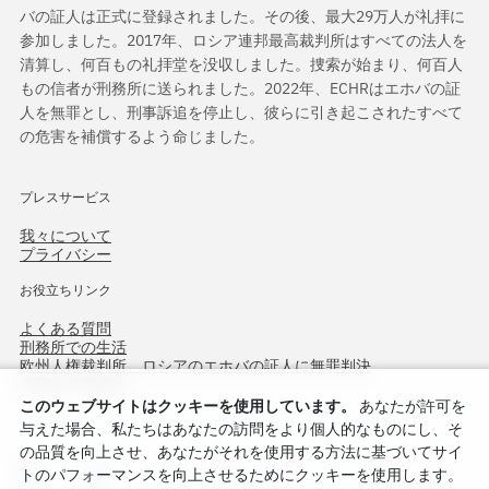
バの証人は正式に登録されました。その後、最大29万人が礼拝に
参加しました。2017年、ロシア連邦最高裁判所はすべての法人を
清算し、何百もの礼拝堂を没収しました。捜索が始まり、何百人
もの信者が刑務所に送られました。2022年、ECHRはエホバの証
人を無罪とし、刑事訴追を停止し、彼らに引き起こされたすべて
の危害を補償するよう命じました。
プレスサービス
我々について
プライバシー
お役立ちリンク
よくある質問
刑務所での生活
欧州人権裁判所、ロシアのエホバの証人に無罪判決
作戦北方75周年
このウェブサイトはクッキーを使用しています。
あなたが許可を
与えた場合、私たちはあなたの訪問をより個人的なものにし、そ
の品質を向上させ、あなたがそれを使用する方法に基づいてサイ
トのパフォーマンスを向上させるためにクッキーを使用します。