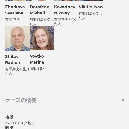
Zharkova
Dorofeev
Kovadnev
Nikitin Ivan
Svetlana
Mikhail
Nikolay
有罪判決を受け
た人
有罪 判決
有罪判決を受け
有罪判決を受け
た人
た人
Voytko
Shitov
Marina
Radion
有罪 判決
有罪判決を受け
た人
ケースの概要
地域:
ハバロフスク地方
解決: