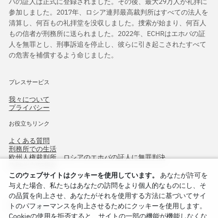
バの証人は正式に登録されました。その後、最大29万人が礼拝に
参加しました。2017年、ロシア連邦最高裁判所はすべての法人を
清算し、何百もの礼拝堂を没収しました。捜索が始まり、何百人
もの信者が刑務所に送られました。2022年、ECHRはエホバの証
人を無罪とし、刑事訴追を停止し、彼らに引き起こされたすべて
の危害を補償するよう命じました。
プレスサービス
我々について
プライバシー
お役立ちリンク
よくある質問
刑務所での生活
欧州人権裁判所、ロシアのエホバの証人に無罪判決
作戦北方75周年
このウェブサイトはクッキーを使用しています。
あなたが許可を
与えた場合、私たちはあなたの訪問をより個人的なものにし、そ
の品質を向上させ、あなたがそれを使用する方法に基づいてサイ
トのパフォーマンスを向上させるためにクッキーを使用します。
Cookieの使用を拒否すると、サイトの一部の機能が機能しなくな