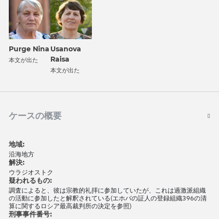
Purge Nina
Usanova
Raisa
本文が出た
本文が出た
ケースの概要
地域:
沿海地方
解決:
ウラジオストク
疑われるもの:
調査によると、彼は宗教的礼拝に参加していたが、これは過激派組織
の活動に参加したと解釈されている(エホバの証人の登録組織396の清
算に関するロシア最高裁判所の決定を参照)
刑事事件番号: