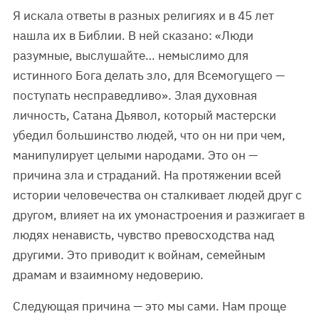
Я искала ответы в разных религиях и в 45 лет
нашла их в Библии. В ней сказано: «Люди
разумные, выслушайте… немыслимо для
истинного Бога делать зло, для Всемогущего —
поступать несправедливо». Злая духовная
личность, Сатана Дьявол, который мастерски
убедил большинство людей, что он ни при чем,
манипулирует целыми народами. Это он —
причина зла и страданий. На протяжении всей
истории человечества он сталкивает людей друг с
другом, влияет на их умонастроения и разжигает в
людях ненависть, чувство превосходства над
другими. Это приводит к войнам, семейным
драмам и взаимному недоверию.
Следующая причина — это мы сами. Нам проще