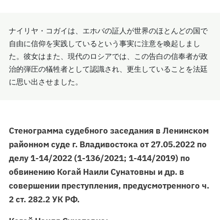
ナイリヤ・コガイは、エホバの証人が世界のほとんどの国で
自由に信仰を実践しているという事実に注意を喚起しまし
た。彼女はまた、現代のロシアでは、この告白の信奉者が政
治的弾圧の犠牲者として認識され、更生していることを法廷
に思い出させました。
Стенограмма судебного заседания в Ленинском
районном суде г. Владивостока от 27.05.2022 по
делу 1-14/2022 (1-136/2021; 1-414/2019) по
обвинению Когай Наили Сунатовны и др. в
совершении преступления, предусмотренного ч.
2 ст. 282.2 УК РФ.