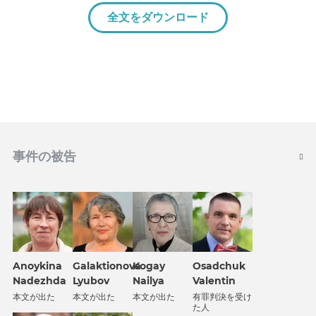
全文をダウンロード
事件の被告
Anoykina
Galaktionova
Kogay
Osadchuk
Nadezhda
Lyubov
Nailya
Valentin
本文が出た
本文が出た
本文が出た
有罪判決を受け
た人