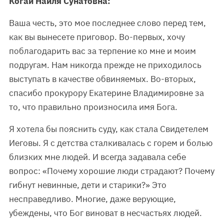
Когай Наиля Сунатовна:
Ваша честь, это мое последнее слово перед тем,
как вы вынесете приговор. Во-первых, хочу
поблагодарить вас за терпение ко мне и моим
подругам. Нам никогда прежде не приходилось
выступать в качестве обвиняемых. Во-вторых,
спасибо прокурору Екатерине Владимировне за
то, что правильно произносила имя Бога.
Я хотела бы пояснить суду, как стала Свидетелем
Иеговы. Я с детства сталкивалась с горем и болью
близких мне людей. И всегда задавала себе
вопрос: «Почему хорошие люди страдают? Почему
гибнут невинные, дети и старики?» Это
несправедливо. Многие, даже верующие,
убеждены, что Бог виноват в несчастьях людей.