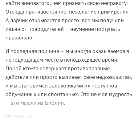
найти виноватого, чем признать свою неправоту.
Отсюда противостояние, нежелание примирения.
А ларчик открывается просто: все мы получили
изъян от прародителей — неумение поступать
правильно.
И последняя причина — мы иногда оказываемся в
неподходящем месте в неподходящее время.
Порой кто-то совершает противоправные
действия или просто выливает свое недовольство,
и мы становимся заложниками их поступков —
обдуманных или спонтанных. Это не моя мудрость
— это мысли из Библии.
До того как …