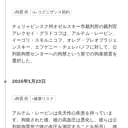
拘置 所
レコグニザンス契約
チェリャビンスク州オゼルスキー市裁判所の裁判官
アレクセイ・グラドコフは、アルテム・レーピン、
イーゴリ・スモルニコフ、オレグ・プレオブラジェ
ンスキー、エフゲニー・チェレパノフに対して、公
判前拘禁センターへの拘禁という形での拘束措置を
選択した。
2025年1月23日
拘置 所
健康リスク
アルテム・レーピンは先天性心疾患を持っていま
す。拘留された後、彼の高血圧は悪化し、彼らは公
判前拘置所で彼の血圧を測定することを拒否し、彼