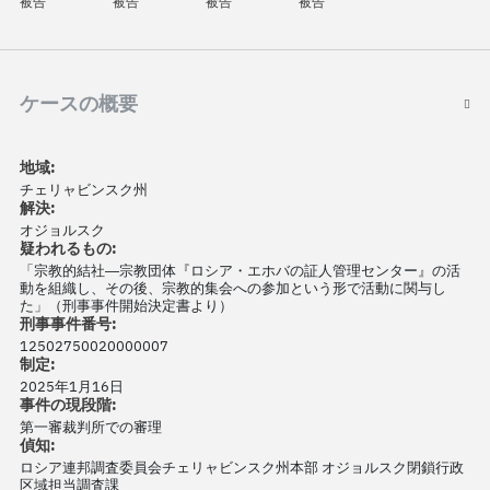
被告
被告
被告
被告
ケースの概要
地域:
チェリャビンスク州
解決:
オジョルスク
疑われるもの:
「宗教的結社―宗教団体『ロシア・エホバの証人管理センター』の活
動を組織し、その後、宗教的集会への参加という形で活動に関与し
た」（刑事事件開始決定書より）
刑事事件番号:
12502750020000007
制定:
2025年1月16日
事件の現段階:
第一審裁判所での審理
偵知:
ロシア連邦調査委員会チェリャビンスク州本部 オジョルスク閉鎖行政
区域担当調査課