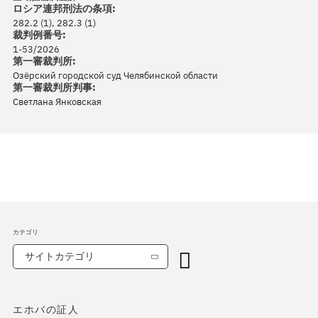
ロシア連邦刑法の条項:
282.2 (1), 282.3 (1)
裁判例番号:
1-53/2026
第一審裁判所:
Озёрский городской суд Челябинской области
第一審裁判所判事:
Светлана Янковская
カテゴリ
サイトカテゴリ
エホバの証人