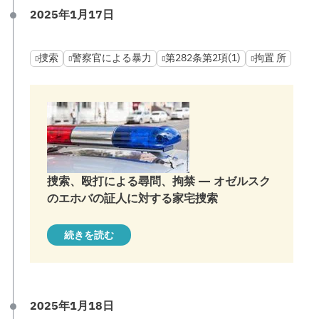
2025年1月17日
捜索
警察官による暴力
第282条第2項(1)
拘置 所
捜索、殴打による尋問、拘禁 — オゼルスク
のエホバの証人に対する家宅捜索
続きを読む
2025年1月18日