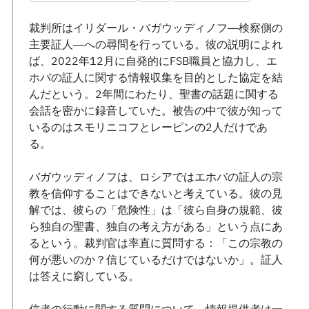
裁判所はイリダール・バガウッディノフ―検察側の
主要証人―への尋問を行っている。彼の説明によれ
ば、2022年12月に自発的にFSB職員と協力し、エ
ホバの証人に関する情報収集を目的とした協定を結
んだという。2年間にわたり、聖書の話題に関する
会話を密かに録音していた。被告の中で彼が知って
いるのはスモリニコフとレーピンの2人だけであ
る。
バガウッディノフは、ロシアではエホバの証人の宗
教を信仰することはできないと考えている。彼の見
解では、彼らの「危険性」は「彼ら自身の規範、彼
ら独自の聖書、独自の考え方がある」という点にあ
るという。裁判官は率直に質問する：「この宗教の
何が悪いのか？信じているだけではないか」。証人
は答えに窮している。