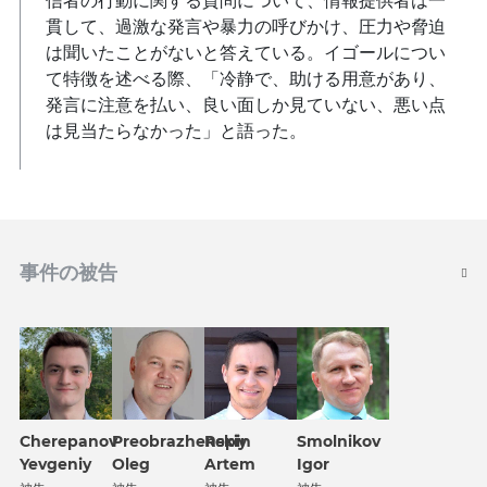
信者の行動に関する質問について、情報提供者は一
貫して、過激な発言や暴力の呼びかけ、圧力や脅迫
は聞いたことがないと答えている。イゴールについ
て特徴を述べる際、「冷静で、助ける用意があり、
発言に注意を払い、良い面しか見ていない、悪い点
は見当たらなかった」と語った。
事件の被告
Repin
Cherepanov
Preobrazhenskiy
Smolnikov
Artem
Yevgeniy
Oleg
Igor