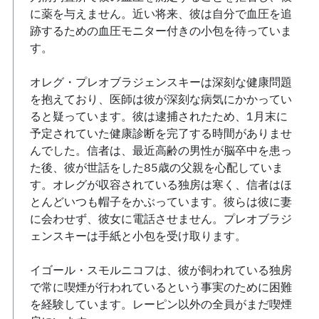
に薬を与えません。近い将来、彼は自分で血圧を追
跡するための血圧モニター付きの小包を待っていま
す。
オレグ・プレオブラジェンスキーは深刻な健康問題
を抱えており、医師は彼が深刻な病気にかかってい
ると疑っています。彼は逮捕されたため、1月末に
予定されていた健康診断を完了する時間がありませ
んでした。信者は、最近高齢の男性が脳卒中を患っ
た後、彼が世話をした85歳の父親を心配していま
す。オレグが収容されている独房は寒く、信者はほ
とんどいつも帽子をかぶっています。彼らは彼に妻
に会わせず、彼女に電話させません。プレオブラジ
ェンスキーは手紙と小包を受け取ります。
イゴール・スモルニコフは、彼が飼われている独房
で常に喫煙が行われているという事実のために困難
を経験しています。レーピン以外の全員がまだ喫煙