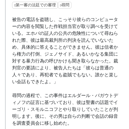
第一審の法廷での審理
尋問
被告の電話を盗聴し、こっそり彼らのコンピュータ
ーの内容を閲覧した作戦担当官が取り調べを受けて
いる。エホバの証人の公共の危険性について尋ねら
れた際、彼は最高裁判所の判決を読んでいないた
め、具体的に答えることができません。彼は信者か
ら権力の打倒、ジェノサイド、あるいかなる集団に
対する暴力行為の呼びかけも聞き取らなかった。裁
判官の要請により、被告人たちは「彼らは普通の
人々であり、再犯者でも盗賊でもない。誰かと楽し
い会話もできたよ。」
尋問の過程で、この事件はエルダール・バガウトデ
ィノフの証言に基づいており、彼は聖書の話題でイ
ーゴリ・スモルニコフとやり取りしていたことが判
明します。後に、その男は自らの判断で会話の録音
を調査委員会に移し始めた。