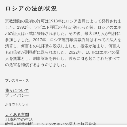
ロシアの法的状況
宗教活動の最初の許可は1913年にロシア当局によって発行されま
した。1992年、ソビエト弾圧の時代が終わった後、ロシアのエホ
バの証人は正式に登録されました。その後、最大29万人が礼拝に
参加しました。2017年、ロシア連邦最高裁判所はすべての法人を
清算し、何百もの礼拝堂を没収しました。捜索が始まり、何百人
もの信者が刑務所に送られました。2022年、ECHRはエホバの証
人を無罪とし、刑事訴追を停止し、彼らに引き起こされたすべて
の危害を補償するよう命じました。
プレスサービス
我々について
プライバシー
お役立ちリンク
よくある質問
刑務所での生活
欧州人権裁判所、ロシアのエホバの証人に無罪判決