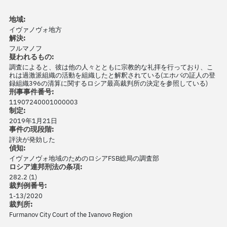
地域:
イヴァノヴォ地方
解決:
フルマノフ
疑われるもの:
調査によると、彼は他の人々とともに宗教的な礼拝を行っており、こ
れは過激派組織の活動を組織したと解釈されている(エホバの証人の登
録組織396の清算に関するロシア最高裁判所の決定を参照している)
刑事事件番号:
11907240001000003
制定:
2019年1月21日
事件の現段階:
評決が発効した
偵知:
イヴァノヴォ地域のためのロシアFSB総局の調査部
ロシア連邦刑法の条項:
282.2 (1)
裁判例番号:
1-13/2020
裁判所:
Furmanov City Court of the Ivanovo Region