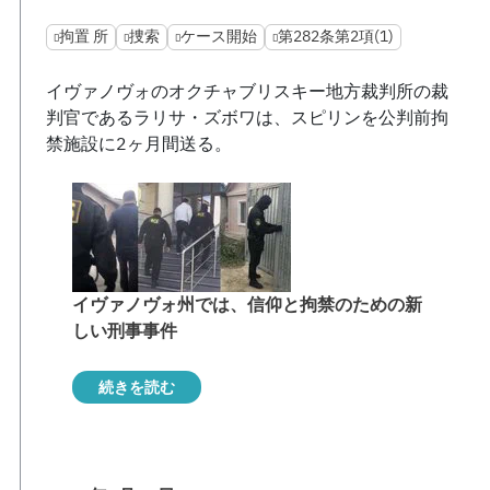
拘置 所
捜索
ケース開始
第282条第2項(1)
イヴァノヴォのオクチャブリスキー地方裁判所の裁
判官であるラリサ・ズボワは、スピリンを公判前拘
禁施設に2ヶ月間送る。
イヴァノヴォ州では、信仰と拘禁のための新
しい刑事事件
続きを読む