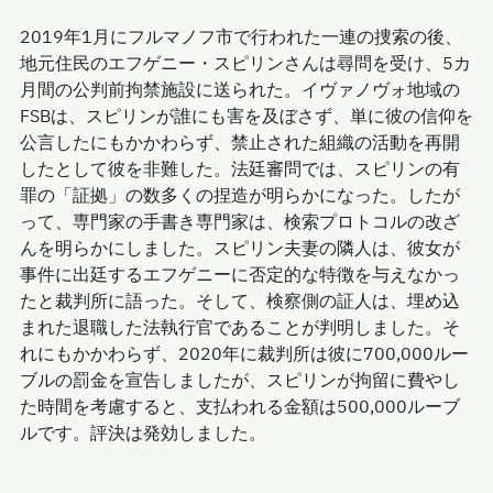
2019年1月にフルマノフ市で行われた一連の捜索の後、
地元住民のエフゲニー・スピリンさんは尋問を受け、5カ
月間の公判前拘禁施設に送られた。イヴァノヴォ地域の
FSBは、スピリンが誰にも害を及ぼさず、単に彼の信仰を
公言したにもかかわらず、禁止された組織の活動を再開
したとして彼を非難した。法廷審問では、スピリンの有
罪の「証拠」の数多くの捏造が明らかになった。したが
って、専門家の手書き専門家は、検索プロトコルの改ざ
んを明らかにしました。スピリン夫妻の隣人は、彼女が
事件に出廷するエフゲニーに否定的な特徴を与えなかっ
たと裁判所に語った。そして、検察側の証人は、埋め込
まれた退職した法執行官であることが判明しました。そ
れにもかかわらず、2020年に裁判所は彼に700,000ルー
ブルの罰金を宣告しましたが、スピリンが拘留に費やし
た時間を考慮すると、支払われる金額は500,000ルーブ
ルです。評決は発効しました。