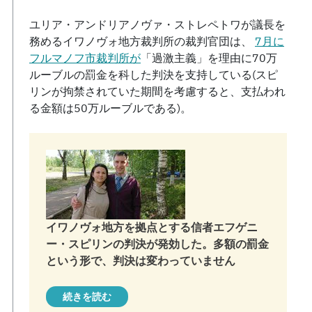
ユリア・アンドリアノヴァ・ストレペトワが議長を
務めるイワノヴォ地方裁判所の裁判官団は、
7月に
フルマノフ市裁判所が
「過激主義」を理由に70万
ルーブルの罰金を科した判決を支持している(スピ
リンが拘禁されていた期間を考慮すると、支払われ
る金額は50万ルーブルである)。
イワノヴォ地方を拠点とする信者エフゲニ
ー・スピリンの判決が発効した。多額の罰金
という形で、判決は変わっていません
続きを読む