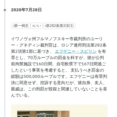
2020年7月28日
第一例文
いい
第282条第2項(1)
イワノヴォ州フルマノフスキー市裁判所のユーリ
ー・グネディン裁判官は、ロシア連邦刑法第282条
第2項第1部に基づき、
エフゲニー・スピリン
を有
罪とし、70万ルーブルの罰金を科すが、彼が公判
前拘禁施設で160日間、自宅軟禁下で167日間過ご
したという事実を考慮すると、 支払うべき罰金の
総額は500,000ルーブルです。エフゲニーは有罪判
決に同意せず、控訴する意向だが、彼自身、友人、
親戚は、この刑罰が投獄と関連していないことを喜
んでいる。