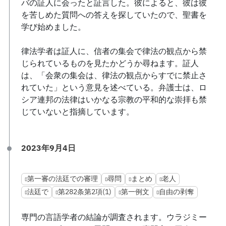
バの証人に会ったと証言した。彼によると、彼は彼
を苦しめた質問への答えを探していたので、聖書を
学び始めました。
律法学者は証人に、信者の集会で律法の観点から禁
じられているものを見たかどうか尋ねます。証人
は、「会衆の集会は、律法の観点からすでに禁止さ
れていた」という意見を述べている。弁護士は、ロ
シア連邦の法律はいかなる宗教の平和的な崇拝も禁
じていないと指摘しています。
2023年9月4日
第一審の法廷での審理
尋問
まとめ
老人
法廷で
第282条第2項(1)
第一例文
自由の剥奪
専門の言語学者の結論が調査されます。ウラジミー