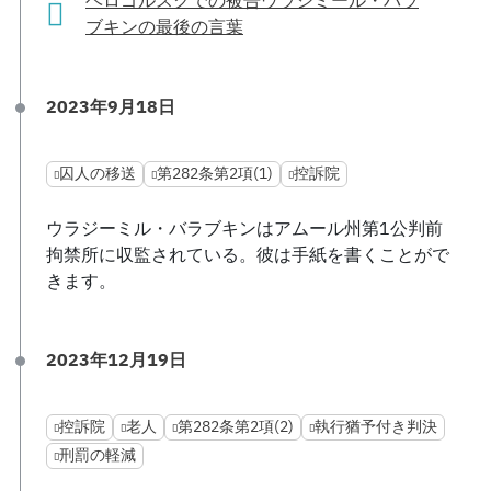
ベロゴルスクでの被告ウラジミール・バラ
ブキンの最後の言葉
2023年9月18日
囚人の移送
第282条第2項(1)
控訴院
ウラジーミル・バラブキンはアムール州第1公判前
拘禁所に収監されている。彼は手紙を書くことがで
きます。
2023年12月19日
控訴院
老人
第282条第2項(2)
執行猶予付き判決
刑罰の軽減