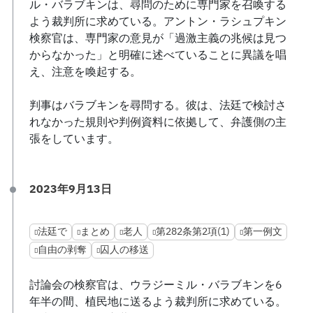
ル・バラブキンは、尋問のために専門家を召喚する
よう裁判所に求めている。アントン・ラシュプキン
検察官は、専門家の意見が「過激主義の兆候は見つ
からなかった」と明確に述べていることに異議を唱
え、注意を喚起する。
判事はバラブキンを尋問する。彼は、法廷で検討さ
れなかった規則や判例資料に依拠して、弁護側の主
張をしています。
2023年9月13日
法廷で
まとめ
老人
第282条第2項(1)
第一例文
自由の剥奪
囚人の移送
討論会の検察官は、ウラジーミル・バラブキンを6
年半の間、植民地に送るよう裁判所に求めている。