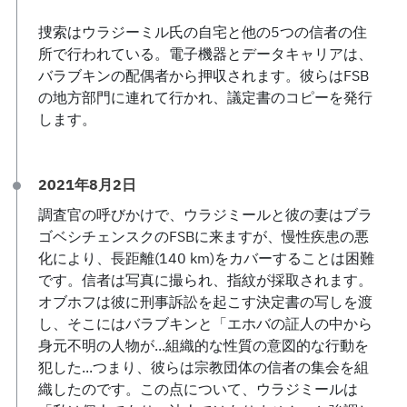
捜索はウラジーミル氏の自宅と他の5つの信者の住
所で行われている。電子機器とデータキャリアは、
バラブキンの配偶者から押収されます。彼らはFSB
の地方部門に連れて行かれ、議定書のコピーを発行
します。
2021年8月2日
調査官の呼びかけで、ウラジミールと彼の妻はブラ
ゴベシチェンスクのFSBに来ますが、慢性疾患の悪
化により、長距離(140 km)をカバーすることは困難
です。信者は写真に撮られ、指紋が採取されます。
オブホフは彼に刑事訴訟を起こす決定書の写しを渡
し、そこにはバラブキンと「エホバの証人の中から
身元不明の人物が...組織的な性質の意図的な行動を
犯した...つまり、彼らは宗教団体の信者の集会を組
織したのです。この点について、ウラジミールは