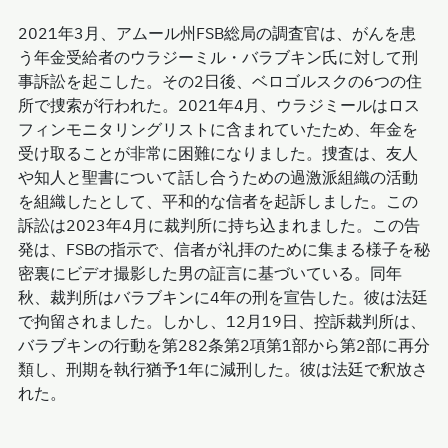
2021年3月、アムール州FSB総局の調査官は、がんを患
う年金受給者のウラジーミル・バラブキン氏に対して刑
事訴訟を起こした。その2日後、ベロゴルスクの6つの住
所で捜索が行われた。2021年4月、ウラジミールはロス
フィンモニタリングリストに含まれていたため、年金を
受け取ることが非常に困難になりました。捜査は、友人
や知人と聖書について話し合うための過激派組織の活動
を組織したとして、平和的な信者を起訴しました。この
訴訟は2023年4月に裁判所に持ち込まれました。この告
発は、FSBの指示で、信者が礼拝のために集まる様子を秘
密裏にビデオ撮影した男の証言に基づいている。同年
秋、裁判所はバラブキンに4年の刑を宣告した。彼は法廷
で拘留されました。しかし、12月19日、控訴裁判所は、
バラブキンの行動を第282条第2項第1部から第2部に再分
類し、刑期を執行猶予1年に減刑した。彼は法廷で釈放さ
れた。