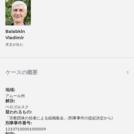
Balabkin
Vladimir
本文が出た
ケースの概要
地域:
アムール州
解決:
ベロゴルスク
疑われるもの:
「宗教団体の信者による組織集会」(刑事事件の提起決定から)
刑事事件番号:
12107100001000009