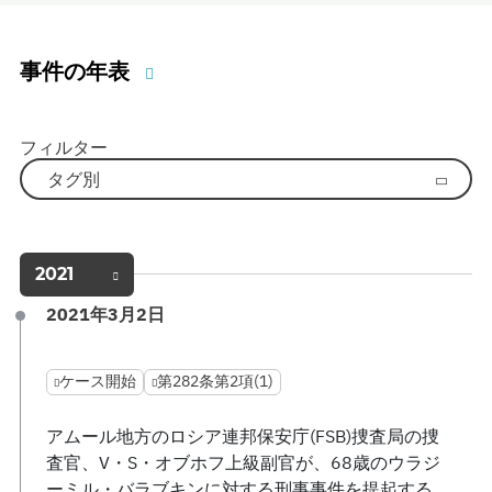
事件の年表
フィルター
タグ別
2021
2021年3月2日
ケース開始
第282条第2項(1)
アムール地方のロシア連邦保安庁(FSB)捜査局の捜
査官、V・S・オブホフ上級副官が、68歳のウラジ
ーミル・バラブキンに対する刑事事件を提起する。