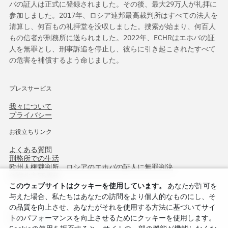
バの証人は正式に登録されました。その後、最大29万人が礼拝に
参加しました。2017年、ロシア連邦最高裁判所はすべての法人を
清算し、何百もの礼拝堂を没収しました。捜索が始まり、何百人
もの信者が刑務所に送られました。2022年、ECHRはエホバの証
人を無罪とし、刑事訴追を停止し、彼らに引き起こされたすべて
の危害を補償するよう命じました。
プレスサービス
我々について
プライバシー
お役立ちリンク
よくある質問
刑務所での生活
欧州人権裁判所、ロシアのエホバの証人に無罪判決
作戦北方75周年
このウェブサイトはクッキーを使用しています。
あなたが許可を
与えた場合、私たちはあなたの訪問をより個人的なものにし、そ
の品質を向上させ、あなたがそれを使用する方法に基づいてサイ
トのパフォーマンスを向上させるためにクッキーを使用します。