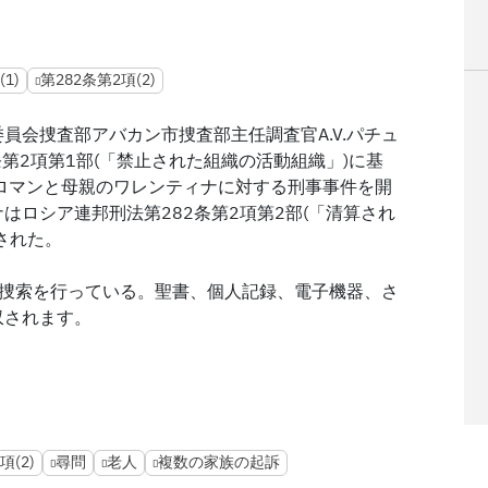
1)
第282条第2項(2)
員会捜査部アバカン市捜査部主任調査官A.V.パチュ
第2項第1部(「禁止された組織の活動組織」)に基
ロマンと母親のワレンティナに対する刑事事件を開
はロシア連邦刑法第282条第2項第2部(「清算され
された。
で捜索を行っている。聖書、個人記録、電子機器、さ
収されます。
項(2)
尋問
老人
複数の家族の起訴