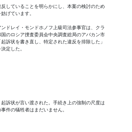
違反していることを明らかにし、本案の検討のため
を妨げています。
アンドレイ・モンドホノフ上級司法参事官は、クラ
和国のロシア捜査委員会中央調査総局のアバカン市
「起訴状を書き直し、特定された違反を排除した」
を決定した。
、起訴状が言い渡された。手続き上の強制の尺度は
の事件の犠牲者はまだいません。