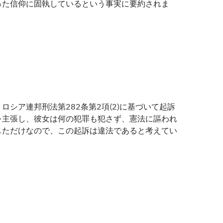
った信仰に固執しているという事実に要約されま
シア連邦刑法第282条第2項(2)に基づいて起訴
を主張し、彼女は何の犯罪も犯さず、憲法に謳われ
しただけなので、この起訴は違法であると考えてい