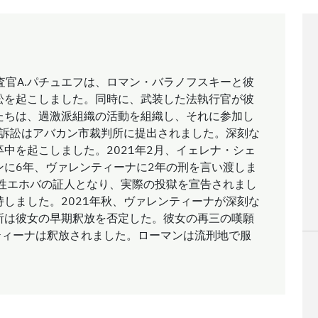
調査官A.パチュエフは、ロマン・バラノフスキーと彼
訟を起こしました。同時に、武装した法執行官が彼
たちは、過激派組織の活動を組織し、それに参加し
の訴訟はアバカン市裁判所に提出されました。深刻な
中を起こしました。2021年2月、イェレナ・シェ
ンに6年、ヴァレンティーナに2年の刑を言い渡しま
女性エホバの証人となり、実際の投獄を宣告されまし
しました。2021年秋、ヴァレンティーナが深刻な
所は彼女の早期釈放を否定した。彼女の再三の嘆願
ンティーナは釈放されました。ローマンは流刑地で服