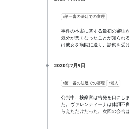
第一審の法廷での審理
事件の本案に関する最初の審理
気分が悪くなったことが知られ
は彼女を病院に送り、診察を受
2020年7月9日
第一審の法廷での審理
老人
公判中、検察官は告発を口にし
た。ヴァレンティーナは体調不
らえただけだった。次回の会合は