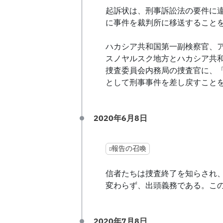
起訴状は、刑事訴訟法の要件に
に事件を裁判所に移送すること
ハカシア共和国第一副検察官、
スノヤルスク地方とハカシア共
捜査委員会内務局の捜査官に、
として刑事事件を差し戻すこと
2020年6月8日
報告の召喚
信者たちは捜査終了を知らされ
変わらず、出頭義務である。こ
2020年7月8日