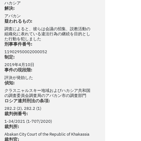
ハカシア
解決:
アバカン
疑われるもの:
調査によると、彼らは会議の招集、説教活動の
組織化に表れている違法行為の継続を目的とし
た行動を犯しました
刑事事件番号:
11902950002000052
制定:
2019年4月10日
事件の現段階:
評決が発効した
偵知:
クラスニャルスキー地域およびハカシア共和国
の調査委員会調査局のアバカン市の調査部門
ロシア連邦刑法の条項:
282.2 (2), 282.2 (1)
裁判例番号:
1-34/2021 (1-707/2020)
裁判所:
Abakan City Court of the Republic of Khakassia
裁判官: