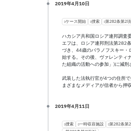
2019年4月10日
ケース開始
捜索
第282条第2項(
ハカシア共和国ロシア連邦調査委
エフは、ロシア連邦刑法第282条
づき、44歳のバラノフスキー・
始する。その後、ヴァレンティナ
た組織の活動への参加」)に減刑
武装した法執行官が4つの住所
まざまなメディアが信者から押
2019年4月11日
捜索
一時収容施設
第282条第2