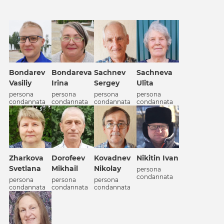
Bondarev
Bondareva
Sachnev
Sachneva
Vasiliy
Irina
Sergey
Ulita
persona
persona
persona
persona
condannata
condannata
condannata
condannata
Zharkova
Dorofeev
Kovadnev
Nikitin Ivan
Svetlana
Mikhail
Nikolay
persona
condannata
persona
persona
persona
condannata
condannata
condannata