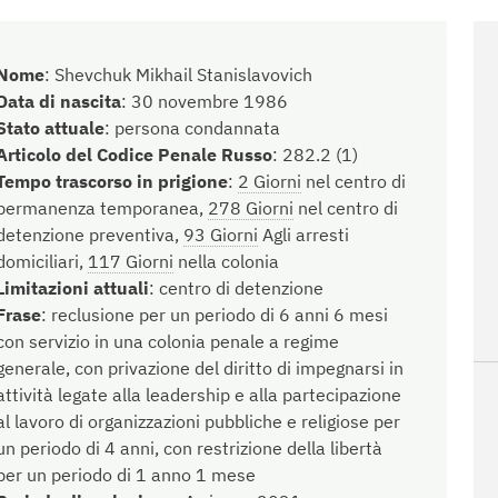
Nome
:
Shevchuk Mikhail Stanislavovich
Data di nascita
:
30 novembre 1986
Stato attuale
:
persona condannata
Articolo del Codice Penale Russo
:
282.2 (1)
Tempo trascorso in prigione
:
2 Giorni
nel centro di
permanenza temporanea,
278 Giorni
nel centro di
detenzione preventiva,
93 Giorni
Agli arresti
domiciliari,
117 Giorni
nella colonia
Limitazioni attuali
:
centro di detenzione
Frase
:
reclusione per un periodo di 6 anni 6 mesi
con servizio in una colonia penale a regime
generale, con privazione del diritto di impegnarsi in
attività legate alla leadership e alla partecipazione
al lavoro di organizzazioni pubbliche e religiose per
un periodo di 4 anni, con restrizione della libertà
per un periodo di 1 anno 1 mese