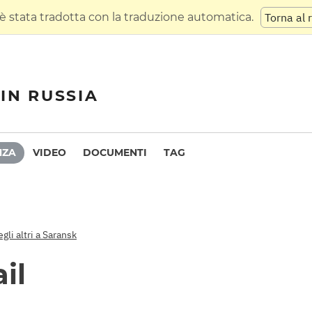
 stata tradotta con la traduzione automatica.
Torna al 
IN RUSSIA
NZA
VIDEO
DOCUMENTI
TAG
gli altri a Saransk
il