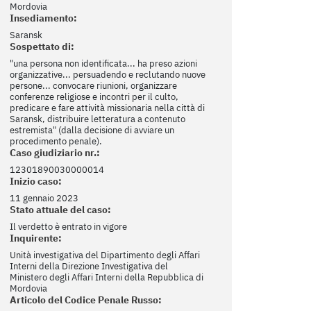
Mordovia
Insediamento:
Saransk
Sospettato di:
"una persona non identificata... ha preso azioni
organizzative... persuadendo e reclutando nuove
persone... convocare riunioni, organizzare
conferenze religiose e incontri per il culto,
predicare e fare attività missionaria nella città di
Saransk, distribuire letteratura a contenuto
estremista" (dalla decisione di avviare un
procedimento penale).
Caso giudiziario nr.:
12301890030000014
Inizio caso:
11 gennaio 2023
Stato attuale del caso:
Il verdetto è entrato in vigore
Inquirente:
Unità investigativa del Dipartimento degli Affari
Interni della Direzione Investigativa del
Ministero degli Affari Interni della Repubblica di
Mordovia
Articolo del Codice Penale Russo: