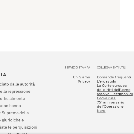
SERVIZIO STAMPA
COLLEGAMENTI UTILI
SIA
Chi Siamo
Domande frequenti
Privacy
L'ergastolo
ciato dalle autorità
La Corte europea
dei diritti dell'uomo
della repressione
assolve i Testimoni di
 ufficialmente
Geova russi
75º anniversario
rsone hanno
dell'Operazione
Nord
te Suprema della
 giuridiche e
ziate le perquisizioni,