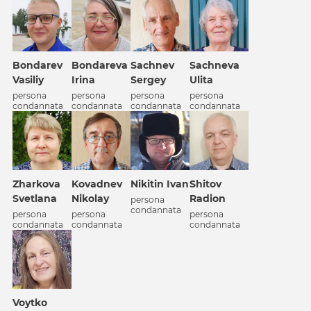
Bondarev
Bondareva
Sachnev
Sachneva
Vasiliy
Irina
Sergey
Ulita
persona
persona
persona
persona
condannata
condannata
condannata
condannata
Zharkova
Kovadnev
Nikitin Ivan
Shitov
Svetlana
Nikolay
Radion
persona
condannata
persona
persona
persona
condannata
condannata
condannata
Voytko