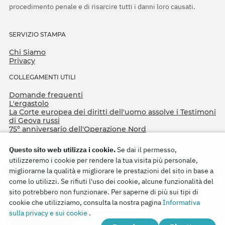
procedimento penale e di risarcire tutti i danni loro causati.
SERVIZIO STAMPA
Chi Siamo
Privacy
COLLEGAMENTI UTILI
Domande frequenti
L'ergastolo
La Corte europea dei diritti dell'uomo assolve i Testimoni
di Geova russi
75º anniversario dell'Operazione Nord
Questo sito web utilizza i cookie.
Se dai il permesso,
utilizzeremo i cookie per rendere la tua visita più personale,
migliorarne la qualità e migliorare le prestazioni del sito in base a
come lo utilizzi. Se rifiuti l'uso dei cookie, alcune funzionalità del
sito potrebbero non funzionare. Per saperne di più sui tipi di
cookie che utilizziamo, consulta la nostra pagina
Informativa
Copyright © 2026
sulla privacy e sui cookie
.
Watch Tower Bible and Tract Society of Korea.