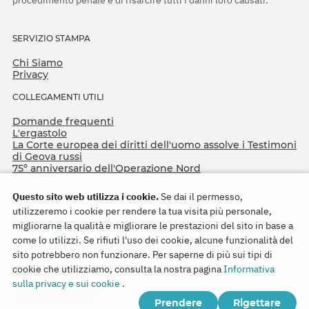
SERVIZIO STAMPA
Chi Siamo
Privacy
COLLEGAMENTI UTILI
Domande frequenti
L'ergastolo
La Corte europea dei diritti dell'uomo assolve i Testimoni
di Geova russi
75º anniversario dell'Operazione Nord
Questo sito web utilizza i cookie.
Se dai il permesso,
utilizzeremo i cookie per rendere la tua visita più personale,
migliorarne la qualità e migliorare le prestazioni del sito in base a
come lo utilizzi. Se rifiuti l'uso dei cookie, alcune funzionalità del
sito potrebbero non funzionare. Per saperne di più sui tipi di
cookie che utilizziamo, consulta la nostra pagina
Informativa
Copyright © 2026
sulla privacy e sui cookie
.
Watch Tower Bible and Tract Society of Korea.
Prendere
Rigettare
Tutti i diritti riservati.