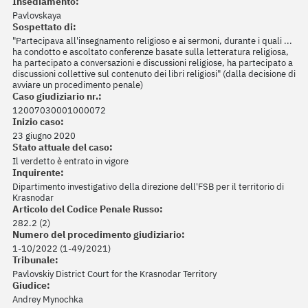
Insediamento:
Pavlovskaya
Sospettato di:
"Partecipava all'insegnamento religioso e ai sermoni, durante i quali ...
ha condotto e ascoltato conferenze basate sulla letteratura religiosa,
ha partecipato a conversazioni e discussioni religiose, ha partecipato a
discussioni collettive sul contenuto dei libri religiosi" (dalla decisione di
avviare un procedimento penale)
Caso giudiziario nr.:
12007030001000072
Inizio caso:
23 giugno 2020
Stato attuale del caso:
Il verdetto è entrato in vigore
Inquirente:
Dipartimento investigativo della direzione dell'FSB per il territorio di
Krasnodar
Articolo del Codice Penale Russo:
282.2 (2)
Numero del procedimento giudiziario:
1-10/2022 (1-49/2021)
Tribunale:
Pavlovskiy District Court for the Krasnodar Territory
Giudice:
Andrey Mynochka