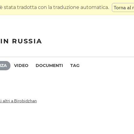
 stata tradotta con la traduzione automatica.
Torna al 
IN RUSSIA
NZA
VIDEO
DOCUMENTI
TAG
li altri a Birobidzhan