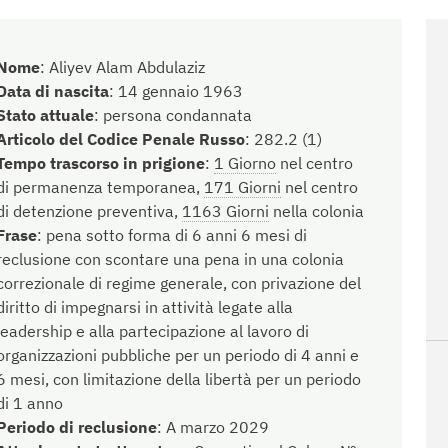
Nome
:
Aliyev Alam Abdulaziz
Data di nascita
:
14 gennaio 1963
Stato attuale
:
persona condannata
Articolo del Codice Penale Russo
:
282.2 (1)
Tempo trascorso in prigione
:
1 Giorno
nel centro
di permanenza temporanea,
171 Giorni
nel centro
di detenzione preventiva,
1163 Giorni
nella colonia
Frase
:
pena sotto forma di 6 anni 6 mesi di
reclusione con scontare una pena in una colonia
correzionale di regime generale, con privazione del
diritto di impegnarsi in attività legate alla
leadership e alla partecipazione al lavoro di
organizzazioni pubbliche per un periodo di 4 anni e
6 mesi, con limitazione della libertà per un periodo
di 1 anno
Periodo di reclusione
:
A marzo 2029