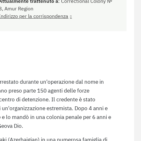
Attualmente trattenuto a
:
Correctional Colony №
8, Amur Region
Indirizzo per la corrispondenza
arrestato durante un'operazione dal nome in
anno preso parte 150 agenti delle forze
 centro di detenzione. Il credente è stato
di un'organizzazione estremista. Dopo 4 anni e
e e lo mandò in una colonia penale per 6 anni e
Geova Dio.
yaki (Azerbaigian) in una numerosa famiglia di