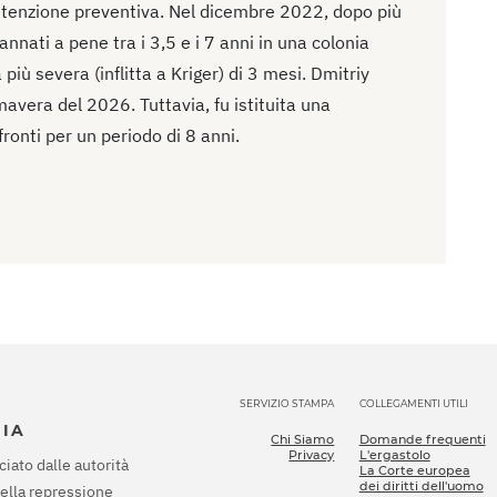
detenzione preventiva. Nel dicembre 2022, dopo più
dannati a pene tra i 3,5 e i 7 anni in una colonia
più severa (inflitta a Kriger) di 3 mesi. Dmitriy
avera del 2026. Tuttavia, fu istituita una
ronti per un periodo di 8 anni.
SERVIZIO STAMPA
COLLEGAMENTI UTILI
SIA
Chi Siamo
Domande frequenti
Privacy
L'ergastolo
ciato dalle autorità
La Corte europea
dei diritti dell'uomo
della repressione