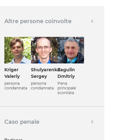
Altre persone coinvolte
Kriger
Shulyarenko
Zagulin
Valeriy
Sergey
Dmitriy
persona
persona
Pena
condannata
condannata
principale
scontata
Caso penale