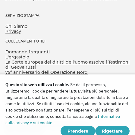
SERVIZIO STAMPA
Chi Siamo
Privacy
COLLEGAMENTI UTILI
Domande frequenti
L'ergastolo
La Corte europea dei diritti dell'uomo assolve i Testimoni
di Geova russi
75º anniversario dell'Operazione Nord
Questo sito web utilizza i cookie.
Se dai il permesso,
utilizzeremo i cookie per rendere la tua visita più personale,
migliorarne la qualità e migliorare le prestazioni del sito in base a
come lo utilizzi. Se rifiuti l'uso dei cookie, alcune funzionalità del
sito potrebbero non funzionare. Per saperne di più sui tipi di
cookie che utilizziamo, consulta la nostra pagina
Informativa
Copyright © 2026
sulla privacy e sui cookie
.
Watch Tower Bible and Tract Society of Korea.
Prendere
Rigettare
Tutti i diritti riservati.