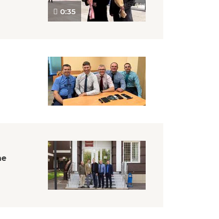
0:35
ne