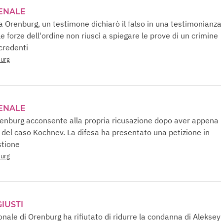
ENALE
a Orenburg, un testimone dichiarò il falso in una testimonianza
e forze dell'ordine non riuscì a spiegare le prove di un crimine
 credenti
burg
ENALE
renburg acconsente alla propria ricusazione dopo aver appena
e del caso Kochnev. La difesa ha presentato una petizione in
stione
burg
IUSTI
ionale di Orenburg ha rifiutato di ridurre la condanna di Aleksey