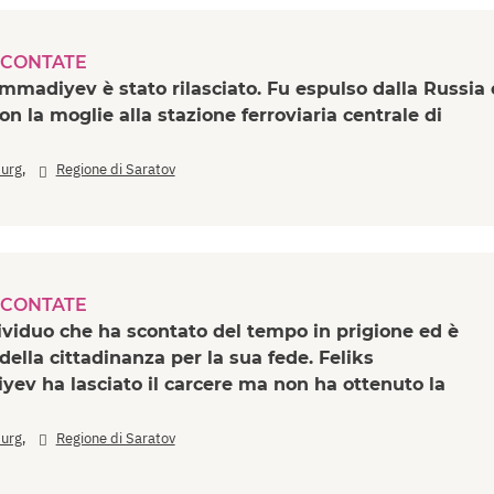
CONTATE
madiyev è stato rilasciato. Fu espulso dalla Russia 
on la moglie alla stazione ferroviaria centrale di
,
burg
Regione di Saratov
CONTATE
viduo che ha scontato del tempo in prigione ed è
della cittadinanza per la sua fede. Feliks
v ha lasciato il carcere ma non ha ottenuto la
,
burg
Regione di Saratov