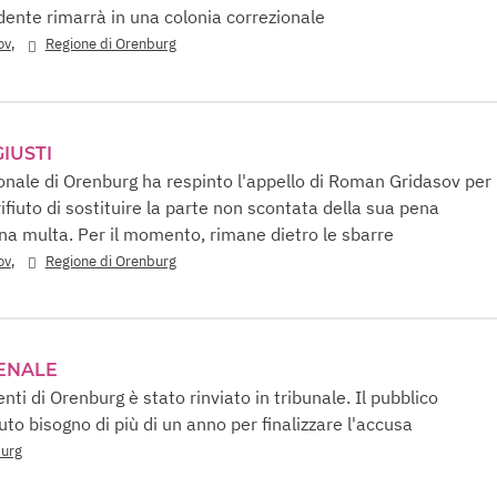
edente rimarrà in una colonia correzionale
,
ov
Regione di Orenburg
IUSTI
gionale di Orenburg ha respinto l'appello di Roman Gridasov per
fiuto di sostituire la parte non scontata della sua pena
na multa. Per il momento, rimane dietro le sbarre
,
ov
Regione di Orenburg
ENALE
enti di Orenburg è stato rinviato in tribunale. Il pubblico
to bisogno di più di un anno per finalizzare l'accusa
burg