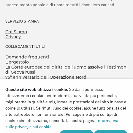
procedimento penale e di risarcire tutti i danni loro causati.
SERVIZIO STAMPA
Chi Siamo
Privacy
COLLEGAMENTI UTILI
Domande frequenti
L'ergastolo
La Corte europea dei diritti dell'uomo assolve i Testimoni
di Geova russi
75º anniversario dell'Operazione Nord
Questo sito web utilizza i cookie.
Se dai il permesso,
utilizzeremo i cookie per rendere la tua visita più personale,
migliorarne la qualità e migliorare le prestazioni del sito in base a
come lo utilizzi. Se rifiuti l'uso dei cookie, alcune funzionalità del
sito potrebbero non funzionare. Per saperne di più sui tipi di
cookie che utilizziamo, consulta la nostra pagina
Informativa
Copyright © 2026
sulla privacy e sui cookie
.
Watch Tower Bible and Tract Society of Korea.