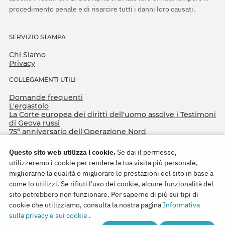
procedimento penale e di risarcire tutti i danni loro causati.
SERVIZIO STAMPA
Chi Siamo
Privacy
COLLEGAMENTI UTILI
Domande frequenti
L'ergastolo
La Corte europea dei diritti dell'uomo assolve i Testimoni
di Geova russi
75º anniversario dell'Operazione Nord
Questo sito web utilizza i cookie.
Se dai il permesso,
utilizzeremo i cookie per rendere la tua visita più personale,
migliorarne la qualità e migliorare le prestazioni del sito in base a
come lo utilizzi. Se rifiuti l'uso dei cookie, alcune funzionalità del
sito potrebbero non funzionare. Per saperne di più sui tipi di
cookie che utilizziamo, consulta la nostra pagina
Informativa
Copyright © 2026
sulla privacy e sui cookie
.
Watch Tower Bible and Tract Society of Korea.