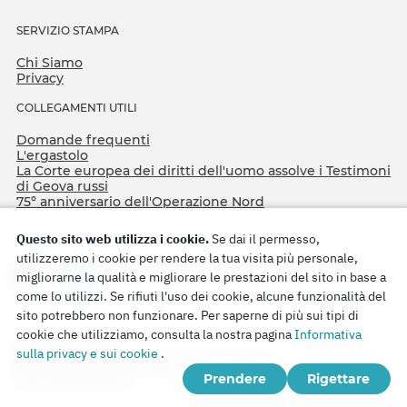
SERVIZIO STAMPA
Chi Siamo
Privacy
COLLEGAMENTI UTILI
Domande frequenti
L'ergastolo
La Corte europea dei diritti dell'uomo assolve i Testimoni
di Geova russi
75º anniversario dell'Operazione Nord
Questo sito web utilizza i cookie.
Se dai il permesso,
utilizzeremo i cookie per rendere la tua visita più personale,
migliorarne la qualità e migliorare le prestazioni del sito in base a
come lo utilizzi. Se rifiuti l'uso dei cookie, alcune funzionalità del
sito potrebbero non funzionare. Per saperne di più sui tipi di
cookie che utilizziamo, consulta la nostra pagina
Informativa
Copyright © 2026
sulla privacy e sui cookie
.
Watch Tower Bible and Tract Society of Korea.
Prendere
Rigettare
Tutti i diritti riservati.