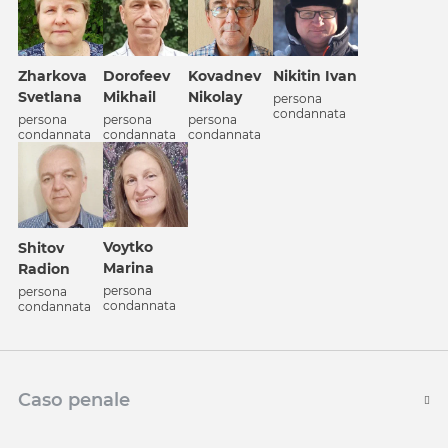
Zharkova
Dorofeev
Kovadnev
Nikitin Ivan
Svetlana
Mikhail
Nikolay
persona
condannata
persona
persona
persona
condannata
condannata
condannata
Voytko
Shitov
Marina
Radion
persona
persona
condannata
condannata
Caso penale