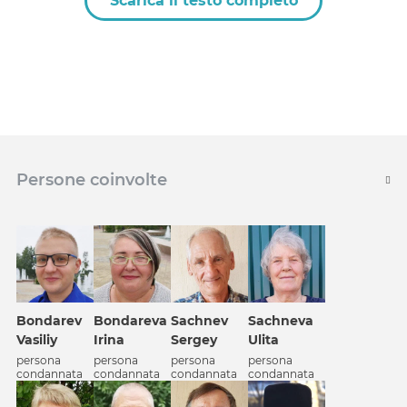
Scarica il testo completo
Persone coinvolte
Bondarev
Bondareva
Sachnev
Sachneva
Vasiliy
Irina
Sergey
Ulita
persona
persona
persona
persona
condannata
condannata
condannata
condannata