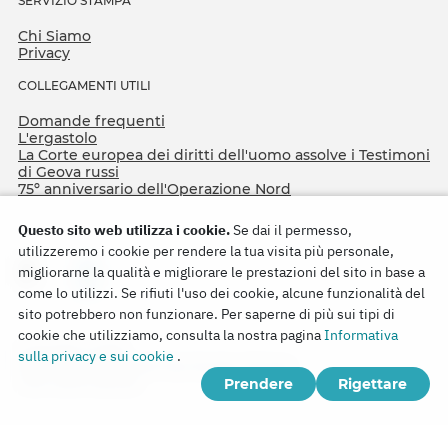
SERVIZIO STAMPA
Chi Siamo
Privacy
COLLEGAMENTI UTILI
Domande frequenti
L'ergastolo
La Corte europea dei diritti dell'uomo assolve i Testimoni
di Geova russi
75º anniversario dell'Operazione Nord
Questo sito web utilizza i cookie.
Se dai il permesso,
utilizzeremo i cookie per rendere la tua visita più personale,
migliorarne la qualità e migliorare le prestazioni del sito in base a
come lo utilizzi. Se rifiuti l'uso dei cookie, alcune funzionalità del
sito potrebbero non funzionare. Per saperne di più sui tipi di
cookie che utilizziamo, consulta la nostra pagina
Informativa
Copyright © 2026
sulla privacy e sui cookie
.
Watch Tower Bible and Tract Society of Korea.
Prendere
Rigettare
Tutti i diritti riservati.