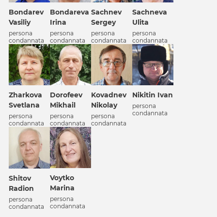
Bondarev
Bondareva
Sachnev
Sachneva
Vasiliy
Irina
Sergey
Ulita
persona
persona
persona
persona
condannata
condannata
condannata
condannata
Zharkova
Dorofeev
Kovadnev
Nikitin Ivan
Svetlana
Mikhail
Nikolay
persona
condannata
persona
persona
persona
condannata
condannata
condannata
Voytko
Shitov
Marina
Radion
persona
persona
condannata
condannata