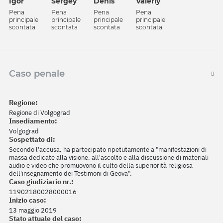
Igor
Sergey
Denis
Valeriy
Pena
Pena
Pena
Pena
principale
principale
principale
principale
scontata
scontata
scontata
scontata
Caso penale
Regione:
Regione di Volgograd
Insediamento:
Volgograd
Sospettato di:
Secondo l'accusa, ha partecipato ripetutamente a "manifestazioni di
massa dedicate alla visione, all'ascolto e alla discussione di materiali
audio e video che promuovono il culto della superiorità religiosa
dell'insegnamento dei Testimoni di Geova".
Caso giudiziario nr.:
11902180028000016
Inizio caso:
13 maggio 2019
Stato attuale del caso: