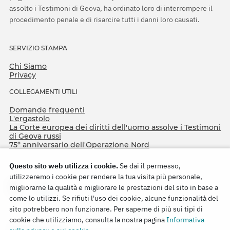
assolto i Testimoni di Geova, ha ordinato loro di interrompere il
procedimento penale e di risarcire tutti i danni loro causati.
SERVIZIO STAMPA
Chi Siamo
Privacy
COLLEGAMENTI UTILI
Domande frequenti
L'ergastolo
La Corte europea dei diritti dell'uomo assolve i Testimoni
di Geova russi
75º anniversario dell'Operazione Nord
Questo sito web utilizza i cookie.
Se dai il permesso,
utilizzeremo i cookie per rendere la tua visita più personale,
migliorarne la qualità e migliorare le prestazioni del sito in base a
come lo utilizzi. Se rifiuti l'uso dei cookie, alcune funzionalità del
sito potrebbero non funzionare. Per saperne di più sui tipi di
cookie che utilizziamo, consulta la nostra pagina
Informativa
Copyright © 2026