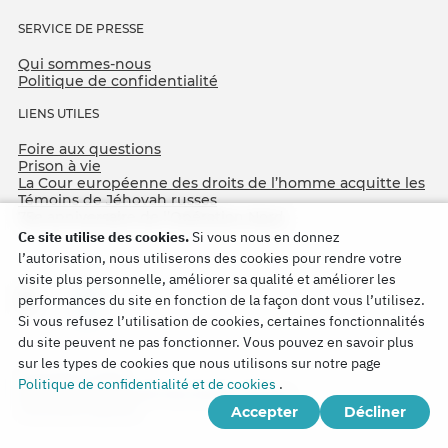
SERVICE DE PRESSE
Qui sommes-nous
Politique de confidentialité
LIENS UTILES
Foire aux questions
Prison à vie
La Cour européenne des droits de l’homme acquitte les
Témoins de Jéhovah russes
75e anniversaire de l’Opération Nord
Ce site utilise des cookies.
Si vous nous en donnez
l’autorisation, nous utiliserons des cookies pour rendre votre
visite plus personnelle, améliorer sa qualité et améliorer les
performances du site en fonction de la façon dont vous l’utilisez.
Si vous refusez l’utilisation de cookies, certaines fonctionnalités
du site peuvent ne pas fonctionner. Vous pouvez en savoir plus
sur les types de cookies que nous utilisons sur notre page
Copyright © 2026
Politique de confidentialité et de cookies
.
Watch Tower Bible and Tract Society of Korea.
Accepter
Décliner
Tous droits réservés.